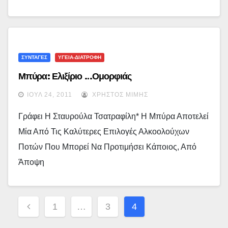
ΣΥΝΤΑΓΕΣ
ΥΓΕΙΑ-ΔΙΑΤΡΟΦΗ
Μπύρα: Ελιξίριο …ομορφιάς
ΙΟΎΛ 24, 2011
ΧΡΉΣΤΟΣ ΜΊΜΗΣ
Γράφει Η Σταυρούλα Τσατραφίλη* Η Μπύρα Αποτελεί
Μία Από Τις Καλύτερες Επιλογές Αλκοολούχων
Ποτών Που Μπορεί Να Προτιμήσει Κάποιος, Από
Άποψη
Σελιδοποίηση
1
…
3
4
Άρθρων