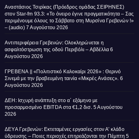
Αναστάσιος Τσιρίκας (Πρόεδρος ομάδας ΣΕΙΡΗΝΕΣ)
στον Star-fm 93.3: «Το όνειρο έγινε πραγματικότητα – Σας
περιμένουμε όλους το Σάββατο στη Μυρσίνα Γρεβενών !»
– (audio)
7 Αυγούστου 2026
Αντιπεριφέρεια Γρεβενών: Ολοκληρώνεται η
ασφαλτόστρωση της οδού Περιβόλι – Αβδέλλα
6
Αυγούστου 2026
ΓΡΕΒΕΝΑ || «Πολιτιστικό Καλοκαίρι 2026» : Θερινό
Σινεμά με την βραβευμένη ταινία «Μικρές Ανάσες».
6
Αυγούστου 2026
ΔΕΗ: Ισχυρή ανάπτυξη στο α΄ εξάμηνο με
προσαρμοσμένο EBITDA στα €1,2 δισ.
5 Αυγούστου
2026
ΔΕΥΑ Γρεβενών: Εκτεταμένες εργασίες στον Α’ κλάδο
ύδρευσης – Ποιες περιοχές επηρεάζονται την Πέμπτη
5