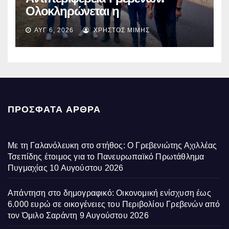
Ολοκληρώνεται η
ασφαλτόστρωση της οδού
ΑΥΓ 6, 2026
ΧΡΉΣΤΟΣ ΜΊΜΗΣ
Περιβόλι – Αβδέλλα
ΠΡΌΣΦΑΤΑ ΆΡΘΡΑ
Με τη Γαλανόλευκη στο στήθος: Ο Γρεβενιώτης Αχιλλέας
Τσεπίδης έτοιμος για το Πανευρωπαϊκό Πρωτάθλημα
Πυγμαχίας
10 Αυγούστου 2026
Απάντηση στο δημογραφικό: Οικονομική ενίσχυση έως
6.000 ευρώ σε οικογένειες του Περιβολίου Γρεβενών από
τον Όμιλο Σαράντη
9 Αυγούστου 2026