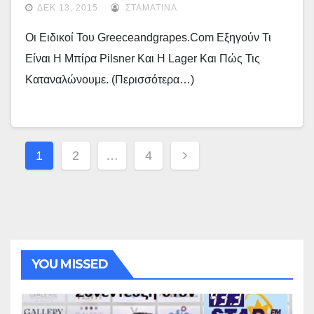
ΔΕΚ 13, 2015
ΣΤΑΜΑΤΊΝΑ
Οι Ειδικοί Του Greeceandgrapes.com Εξηγούν Τι
Είναι Η Μπίρα Pilsner Και Η Lager Και Πώς Τις
Καταναλώνουμε. (περισσότερα…)
Σελιδοποίηση
1
2
…
4
Άρθρων
YOU MISSED