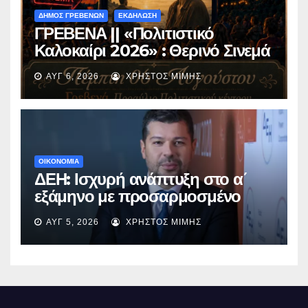
ΔΗΜΟΣ ΓΡΕΒΕΝΩΝ
ΕΚΔΗΛΩΣΗ
ΓΡΕΒΕΝΑ || «Πολιτιστικό
Καλοκαίρι 2026» : Θερινό Σινεμά
με την βραβευμένη ταινία
ΑΥΓ 6, 2026
ΧΡΉΣΤΟΣ ΜΊΜΗΣ
«Μικρές Ανάσες».
ΟΙΚΟΝΟΜΙΑ
ΔΕΗ: Ισχυρή ανάπτυξη στο α΄
εξάμηνο με προσαρμοσμένο
EBITDA στα €1,2 δισ.
ΑΥΓ 5, 2026
ΧΡΉΣΤΟΣ ΜΊΜΗΣ