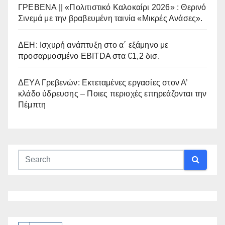
ΓΡΕΒΕΝΑ || «Πολιτιστικό Καλοκαίρι 2026» : Θερινό
Σινεμά με την βραβευμένη ταινία «Μικρές Ανάσες».
ΔΕΗ: Ισχυρή ανάπτυξη στο α΄ εξάμηνο με
προσαρμοσμένο EBITDA στα €1,2 δισ.
ΔΕΥΑ Γρεβενών: Εκτεταμένες εργασίες στον Α’
κλάδο ύδρευσης – Ποιες περιοχές επηρεάζονται την
Πέμπτη