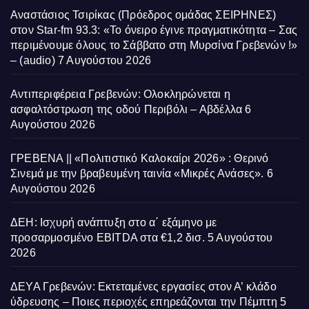
Αναστάσιος Τσιρίκας (Πρόεδρος ομάδας ΣΕΙΡΗΝΕΣ)
στον Star-fm 93.3: «Το όνειρο έγινε πραγματικότητα – Σας
περιμένουμε όλους το Σάββατο στη Μυρσίνα Γρεβενών !»
– (audio)
7 Αυγούστου 2026
Αντιπεριφέρεια Γρεβενών: Ολοκληρώνεται η
ασφαλτόστρωση της οδού Περιβόλι – Αβδέλλα
6
Αυγούστου 2026
ΓΡΕΒΕΝΑ || «Πολιτιστικό Καλοκαίρι 2026» : Θερινό
Σινεμά με την βραβευμένη ταινία «Μικρές Ανάσες».
6
Αυγούστου 2026
ΔΕΗ: Ισχυρή ανάπτυξη στο α΄ εξάμηνο με
προσαρμοσμένο EBITDA στα €1,2 δισ.
5 Αυγούστου
2026
ΔΕΥΑ Γρεβενών: Εκτεταμένες εργασίες στον Α’ κλάδο
ύδρευσης – Ποιες περιοχές επηρεάζονται την Πέμπτη
5