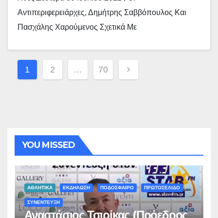
Αντιπεριφερειάρχες, Δημήτρης Σαββόπουλος Και
Πασχάλης Χαρούμενος Σχετικά Με
Σελιδοποίηση
1
2
…
70
Άρθρων
YOU MISSED
ΑΘΛΗΤΙΚΑ
ΕΚΔΗΛΩΣΗ
ΠΟΔΟΣΦΑΙΡΟ
ΠΡΩΤΟΣΕΛΙΔΟ
ΣΥΝΕΝΤΕΥΞΗ
Αναστάσιος Τσιρίκας (Πρόεδρος