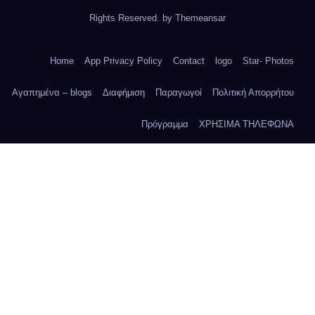
Rights Reserved. by
Themeansar
Home
App Privacy Policy
Contact
logo
Star- Photos
Αγαπημένα – blogs
Διαφήμιση
Παραγωγοί
Πολιτική Απορρήτου
Πρόγραμμα
ΧΡΗΣΙΜΑ ΤΗΛΕΦΩΝΑ