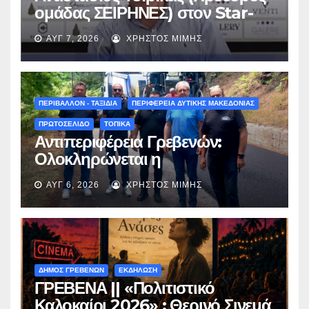
ομάδας ΣΕΙΡΗΝΕΣ) στον Star-
fm 93.3: «Το όνειρο έγινε
ΑΥΓ 7, 2026
ΧΡΉΣΤΟΣ ΜΊΜΗΣ
πραγματικότητα – Σας
περιμένουμε όλους το Σάββατο
στη Μυρσίνα Γρεβενών !» –
(audio)
ΠΕΡΙΒΑΛΛΟΝ - ΤΑΞΙΔΙΑ
ΠΕΡΙΦΕΡΕΙΑ ΔΥΤΙΚΗΣ ΜΑΚΕΔΟΝΙΑΣ
ΠΡΩΤΟΣΕΛΙΔΟ
ΤΟΠΙΚΑ
Αντιπεριφέρεια Γρεβενών:
Ολοκληρώνεται η
ασφαλτόστρωση της οδού
ΑΥΓ 6, 2026
ΧΡΉΣΤΟΣ ΜΊΜΗΣ
Περιβόλι – Αβδέλλα
ΔΗΜΟΣ ΓΡΕΒΕΝΩΝ
ΕΚΔΗΛΩΣΗ
ΓΡΕΒΕΝΑ || «Πολιτιστικό
Καλοκαίρι 2026» : Θερινό Σινεμά