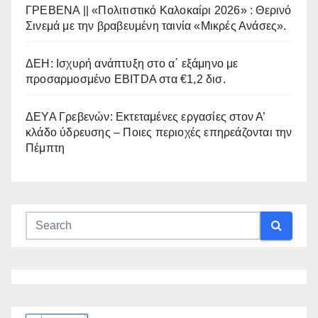
ΓΡΕΒΕΝΑ || «Πολιτιστικό Καλοκαίρι 2026» : Θερινό
Σινεμά με την βραβευμένη ταινία «Μικρές Ανάσες».
ΔΕΗ: Ισχυρή ανάπτυξη στο α΄ εξάμηνο με
προσαρμοσμένο EBITDA στα €1,2 δισ.
ΔΕΥΑ Γρεβενών: Εκτεταμένες εργασίες στον Α’
κλάδο ύδρευσης – Ποιες περιοχές επηρεάζονται την
Πέμπτη