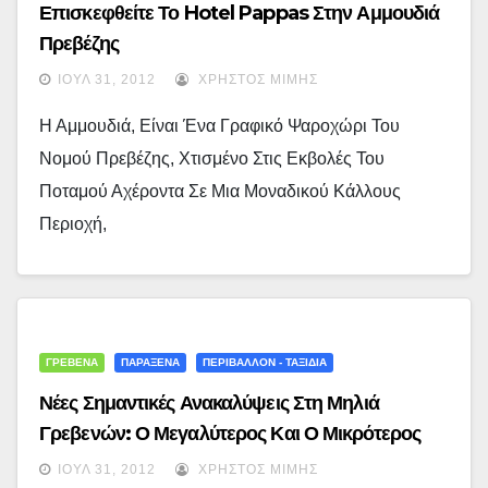
Επισκεφθείτε Το Hotel Pappas Στην Αμμουδιά
Πρεβέζης
ΙΟΎΛ 31, 2012
ΧΡΉΣΤΟΣ ΜΊΜΗΣ
Η Αμμουδιά, Είναι Ένα Γραφικό Ψαροχώρι Του
Νομού Πρεβέζης, Χτισμένο Στις Εκβολές Του
Ποταμού Αχέροντα Σε Μια Μοναδικού Κάλλους
Περιοχή,
ΓΡΕΒΕΝΑ
ΠΑΡΑΞΕΝΑ
ΠΕΡΙΒΑΛΛΟΝ - ΤΑΞΙΔΙΑ
Νέες Σημαντικές Ανακαλύψεις Στη Μηλιά
Γρεβενών: Ο Μεγαλύτερος Και Ο Μικρότερος
Χαυλιόδοντας Του Μαστόδοντα Mammut
ΙΟΎΛ 31, 2012
ΧΡΉΣΤΟΣ ΜΊΜΗΣ