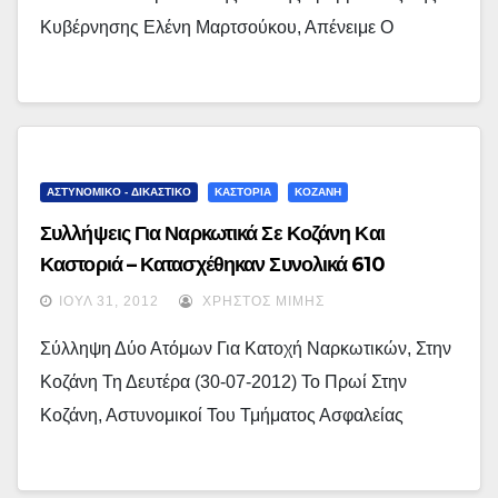
Κυβέρνησης Ελένη Μαρτσούκου, Απένειμε Ο
ΑΣΤΥΝΟΜΙΚΟ - ΔΙΚΑΣΤΙΚΟ
ΚΑΣΤΟΡΙΑ
ΚΟΖΑΝΗ
Συλλήψεις Για Ναρκωτικά Σε Κοζάνη Και
Καστοριά – Κατασχέθηκαν Συνολικά 610
Γραμμάρια Ακατέργαστης Κάνναβη
ΙΟΎΛ 31, 2012
ΧΡΉΣΤΟΣ ΜΊΜΗΣ
Σύλληψη Δύο Ατόμων Για Κατοχή Ναρκωτικών, Στην
Κοζάνη Τη Δευτέρα (30-07-2012) Το Πρωί Στην
Κοζάνη, Αστυνομικοί Του Τμήματος Ασφαλείας