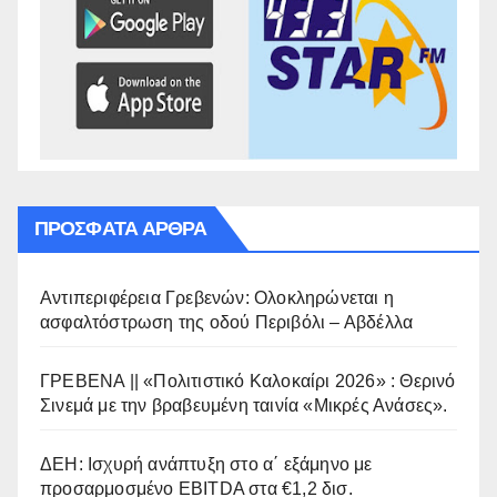
ΠΡΌΣΦΑΤΑ ΆΡΘΡΑ
Αντιπεριφέρεια Γρεβενών: Ολοκληρώνεται η
ασφαλτόστρωση της οδού Περιβόλι – Αβδέλλα
ΓΡΕΒΕΝΑ || «Πολιτιστικό Καλοκαίρι 2026» : Θερινό
Σινεμά με την βραβευμένη ταινία «Μικρές Ανάσες».
ΔΕΗ: Ισχυρή ανάπτυξη στο α΄ εξάμηνο με
προσαρμοσμένο EBITDA στα €1,2 δισ.