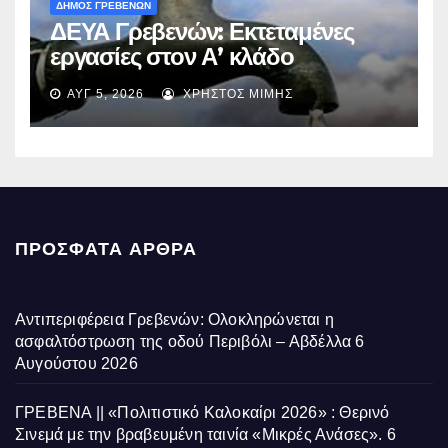
ΔΗΜΟΣ ΓΡΕΒΕΝΩΝ
ΔΕΥΑ Γρεβενών: Εκτεταμένες
εργασίες στον Α’ κλάδο
ύδρευσης – Ποιες περιοχές
ΑΥΓ 5, 2026
ΧΡΉΣΤΟΣ ΜΊΜΗΣ
επηρεάζονται την Πέμπτη
ΠΡΌΣΦΑΤΑ ΆΡΘΡΑ
Αντιπεριφέρεια Γρεβενών: Ολοκληρώνεται η
ασφαλτόστρωση της οδού Περιβόλι – Αβδέλλα
6
Αυγούστου 2026
ΓΡΕΒΕΝΑ || «Πολιτιστικό Καλοκαίρι 2026» : Θερινό
Σινεμά με την βραβευμένη ταινία «Μικρές Ανάσες».
6