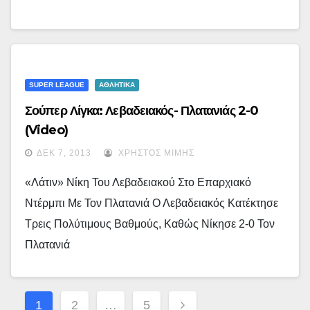
SUPER LEAGUE
ΑΘΛΗΤΙΚΑ
Σούπερ Λίγκα: Λεβαδειακός- Πλατανιάς 2-0
(video)
ΔΕΚ 7, 2013
ΧΡΉΣΤΟΣ ΜΊΜΗΣ
«Λάτιν» Νίκη Του Λεβαδειακού Στο Επαρχιακό
Ντέρμπι Με Τον Πλατανιά Ο Λεβαδειακός Κατέκτησε
Τρεις Πολύτιμους Βαθμούς, Καθώς Νίκησε 2-0 Τον
Πλατανιά
Σελιδοποίηση
1
2
…
5