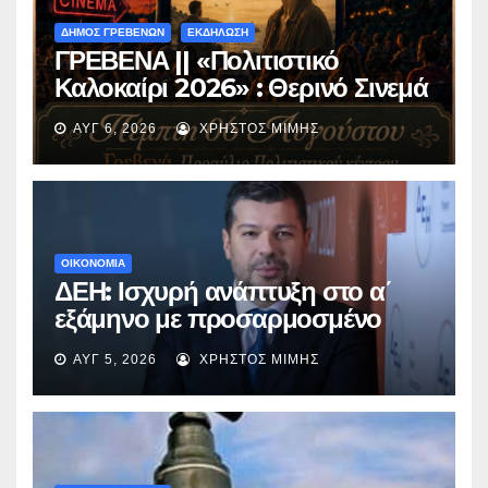
ΔΗΜΟΣ ΓΡΕΒΕΝΩΝ
ΕΚΔΗΛΩΣΗ
ΓΡΕΒΕΝΑ || «Πολιτιστικό
Καλοκαίρι 2026» : Θερινό Σινεμά
με την βραβευμένη ταινία
ΑΥΓ 6, 2026
ΧΡΉΣΤΟΣ ΜΊΜΗΣ
«Μικρές Ανάσες».
ΟΙΚΟΝΟΜΙΑ
ΔΕΗ: Ισχυρή ανάπτυξη στο α΄
εξάμηνο με προσαρμοσμένο
EBITDA στα €1,2 δισ.
ΑΥΓ 5, 2026
ΧΡΉΣΤΟΣ ΜΊΜΗΣ