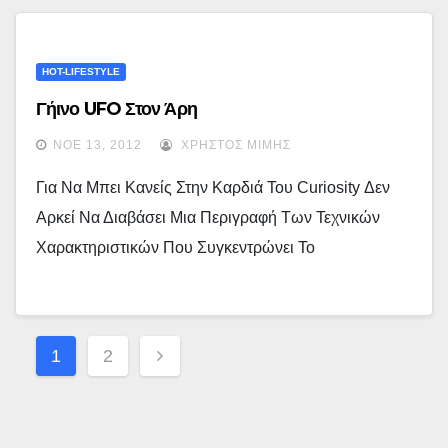
HOT-LIFESTYLE
Γήινο UFO Στον Άρη
ΝΟΈ 13, 2012
ΧΡΉΣΤΟΣ ΜΊΜΗΣ
Για Να Μπει Κανείς Στην Καρδιά Του Curiosity Δεν
Αρκεί Να Διαβάσει Μια Περιγραφή Των Τεχνικών
Χαρακτηριστικών Που Συγκεντρώνει Το
Σελιδοποίηση
1
2
Άρθρων