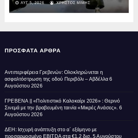
ΑΥΓ 5, 2026
ΧΡΉΣΤΟΣ ΜΊΜΗΣ
επηρεάζονται την Πέμπτη
ΠΡΌΣΦΑΤΑ ΆΡΘΡΑ
Αντιπεριφέρεια Γρεβενών: Ολοκληρώνεται η
ασφαλτόστρωση της οδού Περιβόλι – Αβδέλλα
6
Αυγούστου 2026
ΓΡΕΒΕΝΑ || «Πολιτιστικό Καλοκαίρι 2026» : Θερινό
Σινεμά με την βραβευμένη ταινία «Μικρές Ανάσες».
6
Αυγούστου 2026
ΔΕΗ: Ισχυρή ανάπτυξη στο α΄ εξάμηνο με
προσαρμοσμένο EBITDA στα €1,2 δισ.
5 Αυγούστου