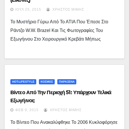
(εικόνες)
ΙΟΎΛ 25, 2015
ΧΡΉΣΤΟΣ ΜΊΜΗΣ
Το Μυστήριο Γύρω Από Το ΑΤΙΑ Που Έπεσε Στο
Ράντζο W.W. Brazel Και Τις Φωτογραφίες Του
Εξωγήινου Στο Χειρουργικό Κρεβάτι Μήπως
HOT-LIFESTYLE
ΚΟΣΜΟΣ
ΠΑΡΑΞΕΝΑ
Βίντεο Από Την Περιοχή 51: Υπάρχουν Τελικά
Εξωγήινοι;
ΦΕΒ 9, 2015
ΧΡΉΣΤΟΣ ΜΊΜΗΣ
Το Βίντεο Που Ανακαλύφθηκε Το 2006 Κυκλοφόρησε