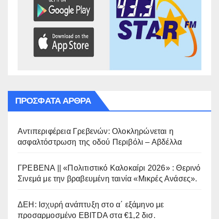
ΠΡΌΣΦΑΤΑ ΆΡΘΡΑ
Αντιπεριφέρεια Γρεβενών: Ολοκληρώνεται η
ασφαλτόστρωση της οδού Περιβόλι – Αβδέλλα
ΓΡΕΒΕΝΑ || «Πολιτιστικό Καλοκαίρι 2026» : Θερινό
Σινεμά με την βραβευμένη ταινία «Μικρές Ανάσες».
ΔΕΗ: Ισχυρή ανάπτυξη στο α΄ εξάμηνο με
προσαρμοσμένο EBITDA στα €1,2 δισ.