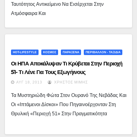
Ταυτότητος Αντικείμενο Να Εισέρχεται Στην
Ατμόσφαιρα Και
HOT-LIFESTYLE
ΚΟΣΜΟΣ
ΠΑΡΑΞΕΝΑ
ΠΕΡΙΒΑΛΛΟΝ - ΤΑΞΙΔΙΑ
Οι ΗΠΑ Αποκάλυψαν Τι Κρύβεται Στην Περιοχή
51- Τι Λένε Για Τους Εξωγήινους
ΑΥΓ 18, 2013
ΧΡΉΣΤΟΣ ΜΊΜΗΣ
Τα Μυστηριώδη Φώτα Στον Ουρανό Της Νεβάδας Και
Οι «ιπτάμενοι Δίσκοι» Που Πηγαινοέρχονταν Στη
Θρυλική «Περιοχή 51» Στην Πραγματικότητα