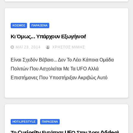
ΚΟΣΜΟΣ
ΠΑΡΑΞΕΝΑ
Κι Όμως… Υπάρχουν Εξωγήινοι!
ΜΆΙ 23, 2014
ΧΡΉΣΤΟΣ ΜΊΜΗΣ
Είναι Σχεδόν Βέβαιο... Δεν Το Λέει Κάποια Ομάδα
Πολιτών Που Ασχολείται Με Τα UFO Αλλά
Επιστήμονες Που Υποστήριξαν Ακριβώς Αυτό
HOT-LIFESTYLE
ΠΑΡΑΞΕΝΑ
Το Curiosity Εντόπισε UFΟ Στον Άρη; (Video)