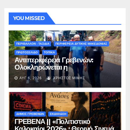
YOU MISSED
ΠΕΡΙΒΑΛΛΟΝ - ΤΑΞΙΔΙΑ
ΠΕΡΙΦΕΡΕΙΑ ΔΥΤΙΚΗΣ ΜΑΚΕΔΟΝΙΑΣ
ΠΡΩΤΟΣΕΛΙΔΟ
ΤΟΠΙΚΑ
Αντιπεριφέρεια Γρεβενών:
Ολοκληρώνεται η
ασφαλτόστρωση της οδού
ΑΥΓ 6, 2026
ΧΡΉΣΤΟΣ ΜΊΜΗΣ
Περιβόλι – Αβδέλλα
ΔΗΜΟΣ ΓΡΕΒΕΝΩΝ
ΕΚΔΗΛΩΣΗ
ΓΡΕΒΕΝΑ || «Πολιτιστικό
Καλοκαίρι 2026» : Θερινό Σινεμά