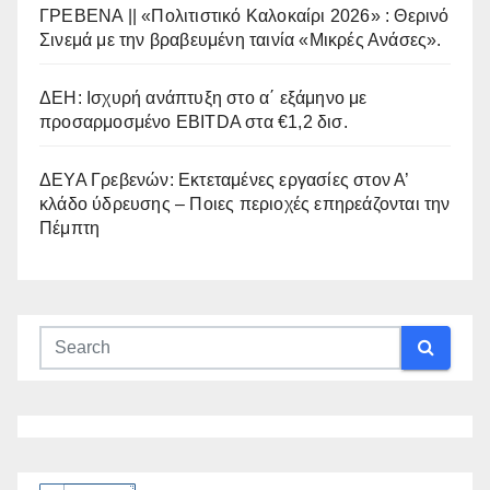
ΓΡΕΒΕΝΑ || «Πολιτιστικό Καλοκαίρι 2026» : Θερινό
Σινεμά με την βραβευμένη ταινία «Μικρές Ανάσες».
ΔΕΗ: Ισχυρή ανάπτυξη στο α΄ εξάμηνο με
προσαρμοσμένο EBITDA στα €1,2 δισ.
ΔΕΥΑ Γρεβενών: Εκτεταμένες εργασίες στον Α’
κλάδο ύδρευσης – Ποιες περιοχές επηρεάζονται την
Πέμπτη