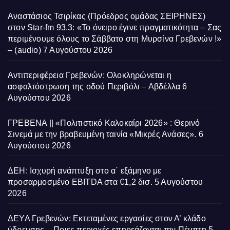
Αναστάσιος Τσιρίκας (Πρόεδρος ομάδας ΣΕΙΡΗΝΕΣ)
στον Star-fm 93.3: «Το όνειρο έγινε πραγματικότητα – Σας
περιμένουμε όλους το Σάββατο στη Μυρσίνα Γρεβενών !»
– (audio)
7 Αυγούστου 2026
Αντιπεριφέρεια Γρεβενών: Ολοκληρώνεται η
ασφαλτόστρωση της οδού Περιβόλι – Αβδέλλα
6
Αυγούστου 2026
ΓΡΕΒΕΝΑ || «Πολιτιστικό Καλοκαίρι 2026» : Θερινό
Σινεμά με την βραβευμένη ταινία «Μικρές Ανάσες».
6
Αυγούστου 2026
ΔΕΗ: Ισχυρή ανάπτυξη στο α΄ εξάμηνο με
προσαρμοσμένο EBITDA στα €1,2 δισ.
5 Αυγούστου
2026
ΔΕΥΑ Γρεβενών: Εκτεταμένες εργασίες στον Α’ κλάδο
ύδρευσης – Ποιες περιοχές επηρεάζονται την Πέμπτη
5