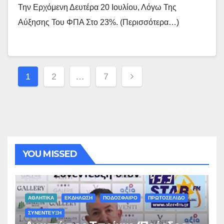
Την Ερχόμενη Δευτέρα 20 Ιουλίου, Λόγω Της
Αύξησης Του ΦΠΑ Στο 23%. (περισσότερα…)
Σελιδοποίηση
1
2
…
7
Άρθρων
YOU MISSED
ΑΘΛΗΤΙΚΑ
ΕΚΔΗΛΩΣΗ
ΠΟΔΟΣΦΑΙΡΟ
ΠΡΩΤΟΣΕΛΙΔΟ
ΣΥΝΕΝΤΕΥΞΗ