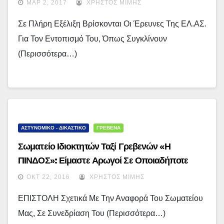
Οδηγού Ταξί
ΜΑΡ 2, 2017
ΧΡΉΣΤΟΣ ΜΊΜΗΣ
Σε Πλήρη Εξέλιξη Βρίσκονται Οι Έρευνες Της ΕΛ.ΑΣ.
Για Τον Εντοπισμό Του, Όπως Συγκλίνουν
(περισσότερα…)
ΑΣΤΥΝΟΜΙΚΟ - ΔΙΚΑΣΤΙΚΟ
ΓΡΕΒΕΝΑ
Σωματείο Ιδιοκτητών Ταξί Γρεβενών «Η
ΠΙΝΔΟΣ»: Είμαστε Αρωγοί Σε Οποιαδήποτε
Προσπάθεια Που Έχει Ως Στόχο Τη Βελτίωση
ΟΚΤ 22, 2016
ΧΡΉΣΤΟΣ ΜΊΜΗΣ
Των Συνθηκών Εργασίας, Οποιουδήποτε
ΕΠΙΣΤΟΛΗ Σχετικά Με Την Αναφορά Του Σωματείου
Επαγγελματικού Κλάδου…
Μας, Σε Συνεδρίαση Του (περισσότερα…)