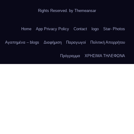
Rights Reserved. by
Themeansar
Home
App Privacy Policy
Contact
logo
Star- Photos
Αγαπημένα – blogs
Διαφήμιση
Παραγωγοί
Πολιτική Απορρήτου
Πρόγραμμα
ΧΡΗΣΙΜΑ ΤΗΛΕΦΩΝΑ