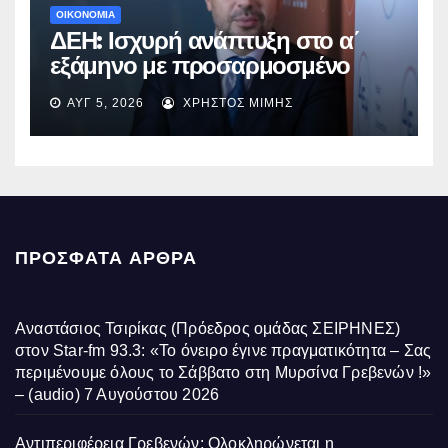
ΟΙΚΟΝΟΜΙΑ
ΔΕΗ: Ισχυρή ανάπτυξη στο α΄
εξάμηνο με προσαρμοσμένο
EBITDA στα €1,2 δισ.
ΑΥΓ 5, 2026
ΧΡΉΣΤΟΣ ΜΊΜΗΣ
ΠΡΌΣΦΑΤΑ ΆΡΘΡΑ
Αναστάσιος Τσιρίκας (Πρόεδρος ομάδας ΣΕΙΡΗΝΕΣ)
στον Star-fm 93.3: «Το όνειρο έγινε πραγματικότητα – Σας
περιμένουμε όλους το Σάββατο στη Μυρσίνα Γρεβενών !»
– (audio)
7 Αυγούστου 2026
Αντιπεριφέρεια Γρεβενών: Ολοκληρώνεται η