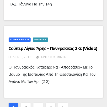
ΠΑΣ Γιάννινα Για Την 14η
SUPER LEAGUE
ΑΘΛΗΤΙΚΑ
Σούπερ Λίγκα: Άρης – Πανθρακικός 2-2 (video)
ΔΕΚ 1, 2013
ΧΡΉΣΤΟΣ ΜΊΜΗΣ
Ο Πανθρακικός Κατάφερε Να «αποδράσει» Με Το
Βαθμό Της Ισοπαλίας Από Τη Θεσσαλονίκη Και Τον
Αγώνα Με Τον Αρη (2-2),
Σελιδοποίηση