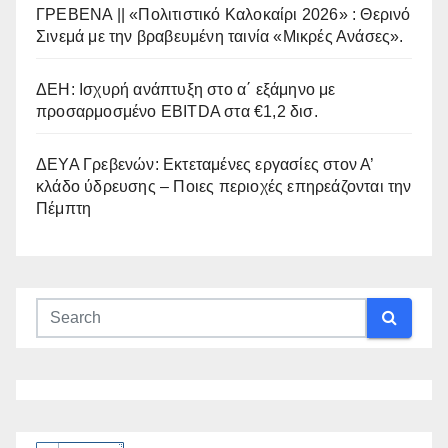
ΓΡΕΒΕΝΑ || «Πολιτιστικό Καλοκαίρι 2026» : Θερινό
Σινεμά με την βραβευμένη ταινία «Μικρές Ανάσες».
ΔΕΗ: Ισχυρή ανάπτυξη στο α΄ εξάμηνο με
προσαρμοσμένο EBITDA στα €1,2 δισ.
ΔΕΥΑ Γρεβενών: Εκτεταμένες εργασίες στον Α’
κλάδο ύδρευσης – Ποιες περιοχές επηρεάζονται την
Πέμπτη