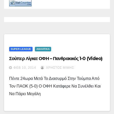
SUPER LEAGUE
ΑΘΛΗΤΙΚΑ
Σούπερ Λίγκα: ΟΦΗ – Πανθρακικός 1-0 (video)
ΦΕΒ 10, 2014
ΧΡΉΣΤΟΣ ΜΊΜΗΣ
Πέντε 24ωρα Μετά Το Διασυρμό Στην Τούμπα Από
Τον ΠΑΟΚ (5-0) Ο ΟΦΗ Κατάφερε Να Συνέλθει Και
Να Πάρει Μεγάλη