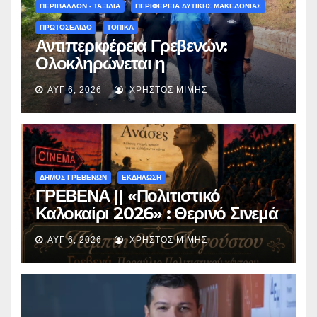
(audio)
ΠΕΡΙΒΑΛΛΟΝ - ΤΑΞΙΔΙΑ
ΠΕΡΙΦΕΡΕΙΑ ΔΥΤΙΚΗΣ ΜΑΚΕΔΟΝΙΑΣ
ΠΡΩΤΟΣΕΛΙΔΟ
ΤΟΠΙΚΑ
Αντιπεριφέρεια Γρεβενών:
Ολοκληρώνεται η
ασφαλτόστρωση της οδού
ΑΥΓ 6, 2026
ΧΡΉΣΤΟΣ ΜΊΜΗΣ
Περιβόλι – Αβδέλλα
ΔΗΜΟΣ ΓΡΕΒΕΝΩΝ
ΕΚΔΗΛΩΣΗ
ΓΡΕΒΕΝΑ || «Πολιτιστικό
Καλοκαίρι 2026» : Θερινό Σινεμά
με την βραβευμένη ταινία
ΑΥΓ 6, 2026
ΧΡΉΣΤΟΣ ΜΊΜΗΣ
«Μικρές Ανάσες».