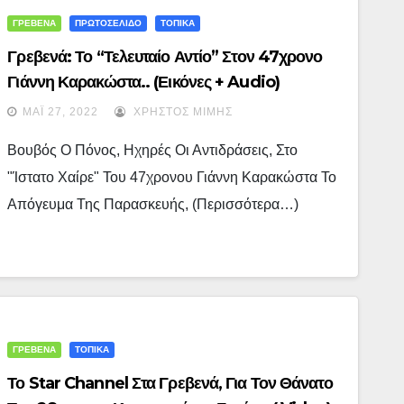
ΓΡΕΒΕΝΑ
ΠΡΩΤΟΣΕΛΙΔΟ
ΤΟΠΙΚΑ
Γρεβενά: Το “τελευταίο Αντίο” Στον 47χρονο
Γιάννη Καρακώστα.. (εικόνες + Audio)
ΜΆΙ 27, 2022
ΧΡΉΣΤΟΣ ΜΊΜΗΣ
Βουβός Ο Πόνος, Ηχηρές Οι Αντιδράσεις, Στο
"ίστατο Χαίρε" Του 47χρονου Γιάννη Καρακώστα Το
Απόγευμα Της Παρασκευής, (περισσότερα…)
ΓΡΕΒΕΝΑ
ΤΟΠΙΚΑ
Το Star Channel Στα Γρεβενά, Για Τον Θάνατο