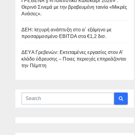
ΓΡΕΒΕΝΑ || «Πολιτιστικό Καλοκαίρι 2026» :
Θερινό Σινεμά με την βραβευμένη ταινία «Μικρές
Ανάσες».
ΔΕΗ: Ισχυρή ανάπτυξη στο α΄ εξάμηνο με
προσαρμοσμένο EBITDA στα €1,2 δισ.
ΔΕΥΑ Γρεβενών: Εκτεταμένες εργασίες στον Α’
κλάδο ύδρευσης – Ποιες περιοχές επηρεάζονται
την Πέμπτη