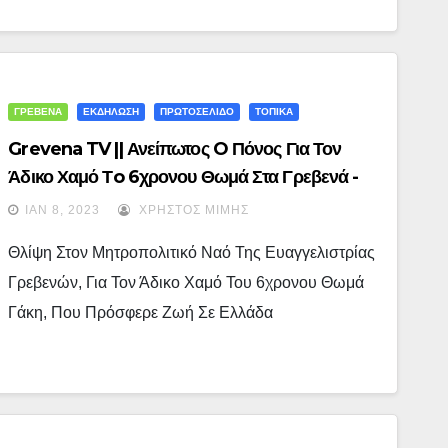
ΓΡΕΒΕΝΑ
ΕΚΔΗΛΩΣΗ
ΠΡΩΤΟΣΕΛΙΔΟ
ΤΟΠΙΚΑ
Grevena TV || Ανείπωτος O Πόνος Για Τον
Άδικο Χαμό Τo 6χρονου Θωμά Στα Γρεβενά -
(εικόνες + Video)
ΙΑΝ 8, 2023
ΧΡΉΣΤΟΣ ΜΊΜΗΣ
Θλίψη Στον Μητροπολιτικό Ναό Της Ευαγγελιστρίας
Γρεβενών, Για Τον Άδικο Χαμό Του 6χρονου Θωμά
Γάκη, Που Πρόσφερε Ζωή Σε Ελλάδα