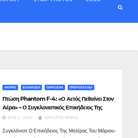
ΆΝΤΡΑΣ
ΕΚΔΗΛΩΣΗ
ΠΑΡΑΞΕΝΑ
ΠΡΩΤΟΣΕΛΙΔΟ
Πτώση Phantom F-4: «Ο Αετός Πεθαίνει Στον
Αέρα» – Ο Συγκλονιστικός Επικήδειος Της
Μητέρας Του Τουρούτσικα
ΦΕΒ 2, 2023
ΧΡΉΣΤΟΣ ΜΊΜΗΣ
Συγκλόνισε Ο Επικήδειος Της Μητέρας Του Μάριου-