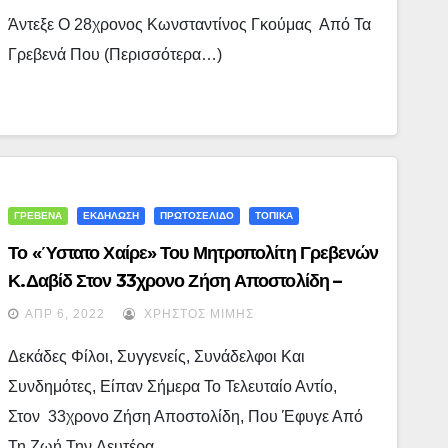
Άντεξε Ο 28χρονος Κωνσταντίνος Γκούμας Από Τα
Γρεβενά Που (περισσότερα…)
ΓΡΕΒΕΝΑ
ΕΚΔΗΛΩΣΗ
ΠΡΩΤΟΣΕΛΙΔΟ
ΤΟΠΙΚΑ
Το «ύστατο Χαίρε» Του Μητροπολίτη Γρεβενών
Κ.Δαβίδ Στον 33χρονο Ζήση Αποστολίδη –
(audio)
ΑΠΡ 6, 2022
ΧΡΉΣΤΟΣ ΜΊΜΗΣ
Δεκάδες Φίλοι, Συγγενείς, Συνάδελφοι Και
Συνδημότες, Είπαν Σήμερα Το Τελευταίο Αντίο,
Στον 33χρονο Ζήση Αποστολίδη, Που Έφυγε Από
Τη Ζωή Την Δευτέρα