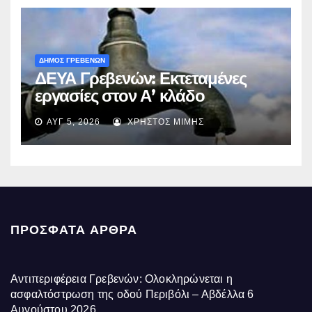
ΔΗΜΟΣ ΓΡΕΒΕΝΩΝ
ΔΕΥΑ Γρεβενών: Εκτεταμένες
εργασίες στον Α’ κλάδο
ύδρευσης – Ποιες περιοχές
ΑΥΓ 5, 2026
ΧΡΉΣΤΟΣ ΜΊΜΗΣ
επηρεάζονται την Πέμπτη
ΠΡΌΣΦΑΤΑ ΆΡΘΡΑ
Αντιπεριφέρεια Γρεβενών: Ολοκληρώνεται η
ασφαλτόστρωση της οδού Περιβόλι – Αβδέλλα
6
Αυγούστου 2026