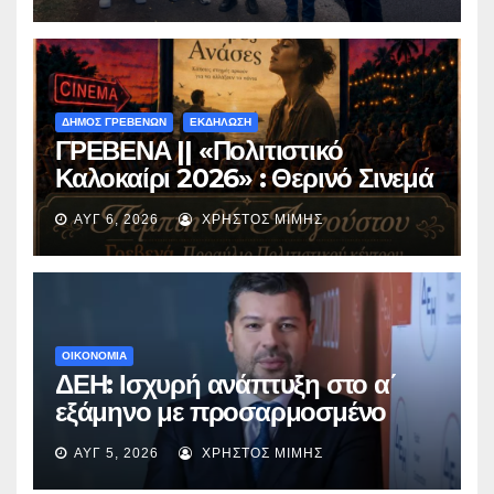
ΔΗΜΟΣ ΓΡΕΒΕΝΩΝ
ΕΚΔΗΛΩΣΗ
ΓΡΕΒΕΝΑ || «Πολιτιστικό
Καλοκαίρι 2026» : Θερινό Σινεμά
με την βραβευμένη ταινία
ΑΥΓ 6, 2026
ΧΡΉΣΤΟΣ ΜΊΜΗΣ
«Μικρές Ανάσες».
ΟΙΚΟΝΟΜΙΑ
ΔΕΗ: Ισχυρή ανάπτυξη στο α΄
εξάμηνο με προσαρμοσμένο
EBITDA στα €1,2 δισ.
ΑΥΓ 5, 2026
ΧΡΉΣΤΟΣ ΜΊΜΗΣ