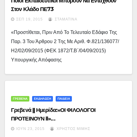
Ποιοι Εκπαιδευτικοί Μπορούν Να Ενταχθούν
Στον Κλάδο ΠΕ73
ΣΕΠ 19, 2015
ΣΤΑΜΑΤΊΝΑ
«Προστίθεται, Πριν Από Το Τελευταίο Εδάφιο Της
Παρ. 3 Του Άρθρου 2 Της Με Αριθ. Φ.821/136077/
Η2/02/09/2015 (ΦΕΚ 1872/τ.Β΄/04/09/2015)
Υπουργικής Απόφασης
ΓΡΕΒΕΝΑ
ΕΚΔΗΛΩΣΗ
ΠΑΙΔΕΙΑ
Γρεβενά || Ημερίδα:«ΟΙ ΦΙΛΟΛΟΓΟΙ
ΠΡΟΤΕΙΝΟΥΝ II»…
ΙΟΎΝ 23, 2015
ΧΡΉΣΤΟΣ ΜΊΜΗΣ