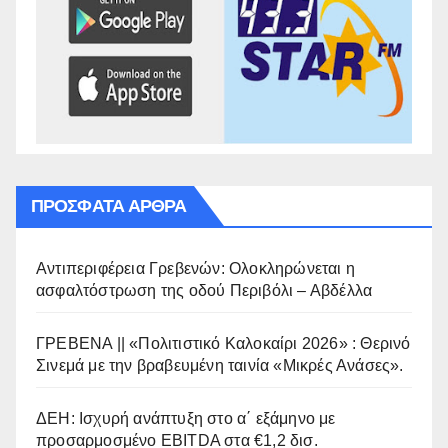
ΠΡΌΣΦΑΤΑ ΆΡΘΡΑ
Αντιπεριφέρεια Γρεβενών: Ολοκληρώνεται η
ασφαλτόστρωση της οδού Περιβόλι – Αβδέλλα
ΓΡΕΒΕΝΑ || «Πολιτιστικό Καλοκαίρι 2026» : Θερινό
Σινεμά με την βραβευμένη ταινία «Μικρές Ανάσες».
ΔΕΗ: Ισχυρή ανάπτυξη στο α΄ εξάμηνο με
προσαρμοσμένο EBITDA στα €1,2 δισ.