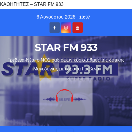
ΚΑΘΗΓΗΤΕΣ – STAR FM 933
Skip
6 Αυγούστου 2026
13:37
to
content
STAR FM 933
Γρεβενά-Νέα- ο ΝΟ1 ραδιοφωνικός σταθμός της δυτικής
Μακεδονίας με έδρα τα Γρεβενα