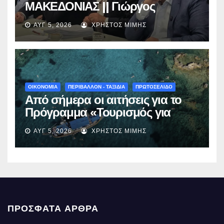
ΜΑΚΕΔΟΝΙΑΣ || Γιώργος
Αμανατίδης για Φράγμα
ΑΥΓ 5, 2026
ΧΡΉΣΤΟΣ ΜΊΜΗΣ
Νεστορίου: «Η δέσμευσή μας
γίνεται πράξη με εξασφαλισμένη
χρηματοδότηση»
ΟΙΚΟΝΟΜΙΑ
ΠΕΡΙΒΑΛΛΟΝ - ΤΑΞΙΔΙΑ
ΠΡΩΤΟΣΕΛΙΔΟ
Από σήμερα οι αιτήσεις για το
Πρόγραμμα «Τουρισμός για
Όλους 2026-2027» – Πότε λήγει
ΑΥΓ 5, 2026
ΧΡΉΣΤΟΣ ΜΊΜΗΣ
η προσθεσμία
ΠΡΌΣΦΑΤΑ ΆΡΘΡΑ