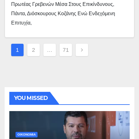
Πρωτέας Γρεβενών Μέσα Στους Επικίνδυνους,
Πάντα, Διόσκουρους Κοζάνης Ενώ Ενδεχόμενη
Επιτυχία,
Σελιδοποίηση
1
2
…
71
Άρθρων
YOU MISSED
ΟΙΚΟΝΟΜΙΑ