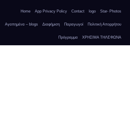
Home
App Privacy Policy
Contact
logo
Star- Photos
Αγαπημένα – blogs
Διαφήμιση
Παραγωγοί
Πολιτική Απορρήτου
Πρόγραμμα
ΧΡΗΣΙΜΑ ΤΗΛΕΦΩΝΑ