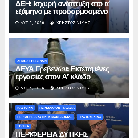
ΔΕΗ: Ισχυρή ανάπτυξη στο α΄
εξάμηνο με προσαρμοσμένο
EBITDA στα €1,2 δισ.
ΑΥΓ 5, 2026
ΧΡΉΣΤΟΣ ΜΊΜΗΣ
ΔΗΜΟΣ ΓΡΕΒΕΝΩΝ
ΔΕΥΑ Γρεβενών: Εκτεταμένες
εργασίες στον Α’ κλάδο
ύδρευσης – Ποιες περιοχές
ΑΥΓ 5, 2026
ΧΡΉΣΤΟΣ ΜΊΜΗΣ
επηρεάζονται την Πέμπτη
ΚΑΣΤΟΡΙΑ
ΠΕΡΙΒΑΛΛΟΝ - ΤΑΞΙΔΙΑ
ΠΕΡΙΦΕΡΕΙΑ ΔΥΤΙΚΗΣ ΜΑΚΕΔΟΝΙΑΣ
ΠΡΩΤΟΣΕΛΙΔΟ
ΤΟΠΙΚΑ
ΠΕΡΙΦΕΡΕΙΑ ΔΥΤΙΚΗΣ