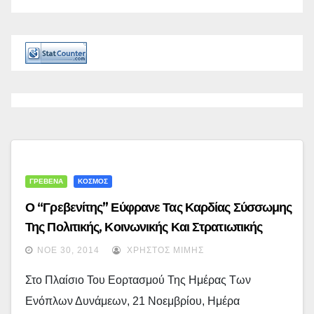
ΓΡΕΒΕΝΑ
ΚΟΣΜΟΣ
Ο “Γρεβενίτης” Εύφρανε Τας Καρδίας Σύσσωμης
Της Πολιτικής, Κοινωνικής Και Στρατιωτικής
Ηγεσίας Της Ποντγκόριτσα…
ΝΟΈ 30, 2014
ΧΡΉΣΤΟΣ ΜΊΜΗΣ
Στο Πλαίσιο Του Εορτασμού Της Ημέρας Των
Ενόπλων Δυνάμεων, 21 Νοεμβρίου, Ημέρα