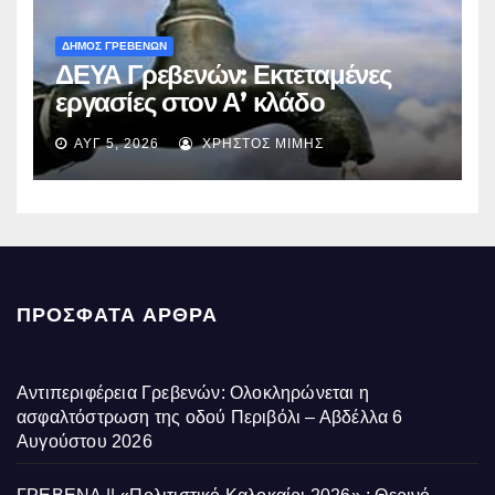
ΔΗΜΟΣ ΓΡΕΒΕΝΩΝ
ΔΕΥΑ Γρεβενών: Εκτεταμένες
εργασίες στον Α’ κλάδο
ύδρευσης – Ποιες περιοχές
ΑΥΓ 5, 2026
ΧΡΉΣΤΟΣ ΜΊΜΗΣ
επηρεάζονται την Πέμπτη
ΠΡΌΣΦΑΤΑ ΆΡΘΡΑ
Αντιπεριφέρεια Γρεβενών: Ολοκληρώνεται η
ασφαλτόστρωση της οδού Περιβόλι – Αβδέλλα
6
Αυγούστου 2026