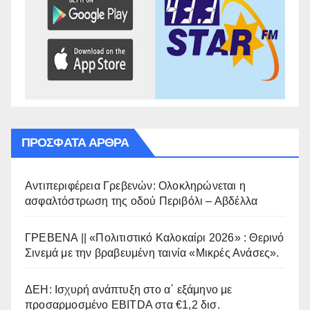
ΠΡΌΣΦΑΤΑ ΆΡΘΡΑ
Αντιπεριφέρεια Γρεβενών: Ολοκληρώνεται η
ασφαλτόστρωση της οδού Περιβόλι – Αβδέλλα
ΓΡΕΒΕΝΑ || «Πολιτιστικό Καλοκαίρι 2026» : Θερινό
Σινεμά με την βραβευμένη ταινία «Μικρές Ανάσες».
ΔΕΗ: Ισχυρή ανάπτυξη στο α΄ εξάμηνο με
προσαρμοσμένο EBITDA στα €1,2 δισ.