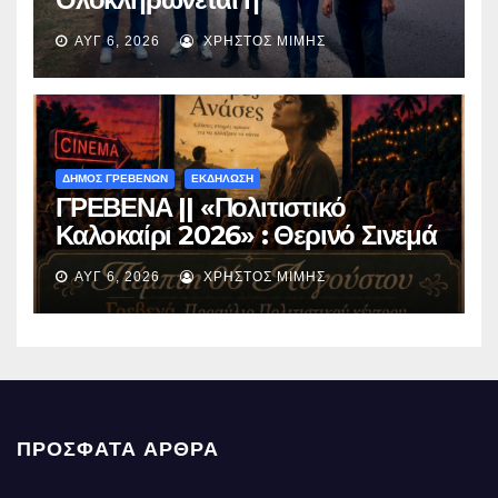
ασφαλτόστρωση της οδού
ΑΥΓ 6, 2026
ΧΡΉΣΤΟΣ ΜΊΜΗΣ
Περιβόλι – Αβδέλλα
ΔΗΜΟΣ ΓΡΕΒΕΝΩΝ
ΕΚΔΗΛΩΣΗ
ΓΡΕΒΕΝΑ || «Πολιτιστικό
Καλοκαίρι 2026» : Θερινό Σινεμά
με την βραβευμένη ταινία
ΑΥΓ 6, 2026
ΧΡΉΣΤΟΣ ΜΊΜΗΣ
«Μικρές Ανάσες».
ΠΡΌΣΦΑΤΑ ΆΡΘΡΑ