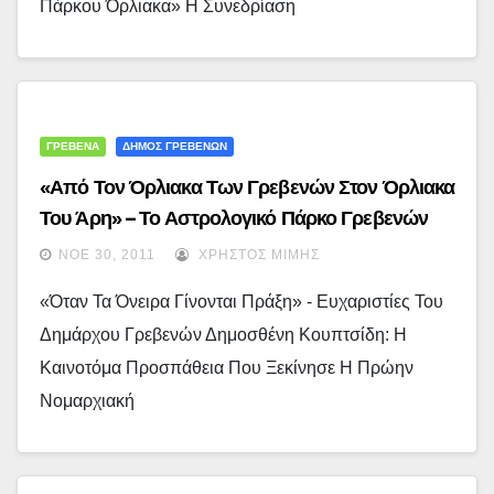
Πάρκου Όρλιακα» Η Συνεδρίαση
ΓΡΕΒΕΝΑ
ΔΗΜΟΣ ΓΡΕΒΕΝΩΝ
«Από Τον Όρλιακα Των Γρεβενών Στον Όρλιακα
Του Άρη» – Το Αστρολογικό Πάρκο Γρεβενών
Στο ΕΣΠΑ…
ΝΟΈ 30, 2011
ΧΡΉΣΤΟΣ ΜΊΜΗΣ
«Όταν Τα Όνειρα Γίνονται Πράξη» - Ευχαριστίες Του
Δημάρχου Γρεβενών Δημοσθένη Κουπτσίδη: Η
Καινοτόμα Προσπάθεια Που Ξεκίνησε Η Πρώην
Νομαρχιακή