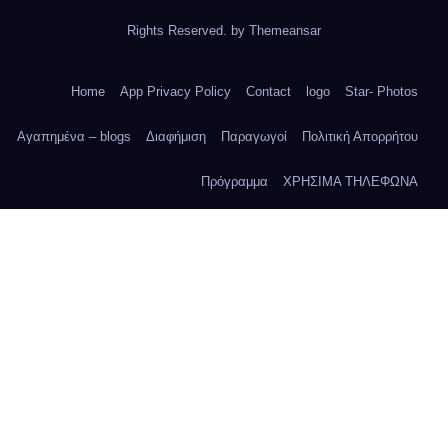
Rights Reserved. by
Themeansar
Home
App Privacy Policy
Contact
logo
Star- Photos
Αγαπημένα – blogs
Διαφήμιση
Παραγωγοί
Πολιτική Απορρήτου
Πρόγραμμα
ΧΡΗΣΙΜΑ ΤΗΛΕΦΩΝΑ