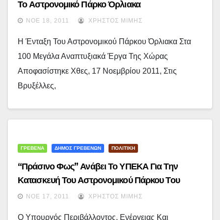
Το Αστρονομικό Πάρκο Όρλιακα
ΝΟΈ 18, 2011
ΧΡΉΣΤΟΣ ΜΊΜΗΣ
Η Ένταξη Του Αστρονομικού Πάρκου Όρλιακα Στα
100 Μεγάλα Αναπτυξιακά Έργα Της Χώρας
Αποφασίστηκε Χθες, 17 Νοεμβρίου 2011, Στις
Βρυξέλλες,
ΓΡΕΒΕΝΑ
ΔΗΜΟΣ ΓΡΕΒΕΝΩΝ
ΠΟΛΙΤΙΚΗ
“Πράσινο Φως” Ανάβει Το ΥΠΕΚΑ Για Την
Κατασκευή Του Αστρονομικού Πάρκου Του
Όρλιακα Και Του Παλαιοντολογικού Μουσείου
ΝΟΈ 17, 2011
ΧΡΉΣΤΟΣ ΜΊΜΗΣ
Μηλιάς
Ο Υπουργός Περιβάλλοντος, Ενέργειας Και