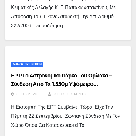
Κλιματικής Αλλαγής Κ. Γ. Παπακωνσταντίνου, Με
Απόφαση Του, Έκανε Αποδεκτή Την Υπ’ Αριθμό
322/2006 Γνωμοδότηση
ΔΗΜΟΣ ΓΡΕΒΕΝΩΝ
ΕΡΤ:Το Αστρονομικό Πάρκο Του Όρλιακα –
Σύνδεση Από Τα 1.350μ Υψόμετρο…
ΣΕΠ 22, 2011
ΧΡΉΣΤΟΣ ΜΊΜΗΣ
Η Εκπομπή Της ΕΡΤ Συμβαίνει Τώρα, Είχε Την
Πέμπτη 22 Σεπτεμβρίου, Ζωντανή Σύνδεση Με Τον
Χώρο Όπου Θα Κατασκευαστεί Το