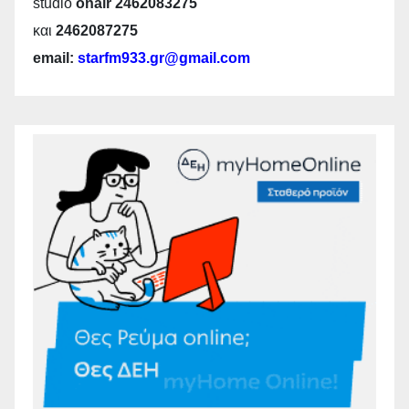
studio
onair 2462083275
και
2462087275
email:
starfm933.gr@gmail.com