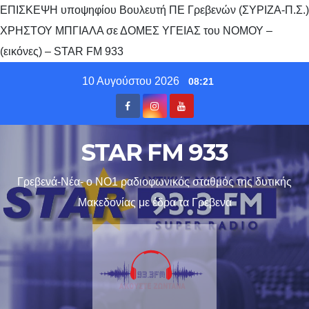
ΕΠΙΣΚΕΨΗ υποψηφίου Βουλευτή ΠΕ Γρεβενών (ΣΥΡΙΖΑ-Π.Σ.)
ΧΡΗΣΤΟΥ ΜΠΓΙΑΛΑ σε ΔΟΜΕΣ ΥΓΕΙΑΣ του ΝΟΜΟΥ –
(εικόνες) – STAR FM 933
Skip
10 Αυγούστου 2026
08:21
to
content
STAR FM 933
Γρεβενά-Νέα- ο ΝΟ1 ραδιοφωνικός σταθμός της δυτικής
Μακεδονίας με έδρα τα Γρεβενα