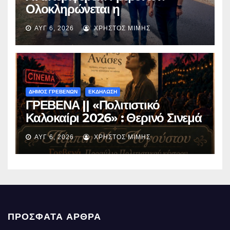
Ολοκληρώνεται η
ασφαλτόστρωση της οδού
ΑΥΓ 6, 2026
ΧΡΉΣΤΟΣ ΜΊΜΗΣ
Περιβόλι – Αβδέλλα
ΔΗΜΟΣ ΓΡΕΒΕΝΩΝ
ΕΚΔΗΛΩΣΗ
ΓΡΕΒΕΝΑ || «Πολιτιστικό
Καλοκαίρι 2026» : Θερινό Σινεμά
με την βραβευμένη ταινία
ΑΥΓ 6, 2026
ΧΡΉΣΤΟΣ ΜΊΜΗΣ
«Μικρές Ανάσες».
ΠΡΌΣΦΑΤΑ ΆΡΘΡΑ