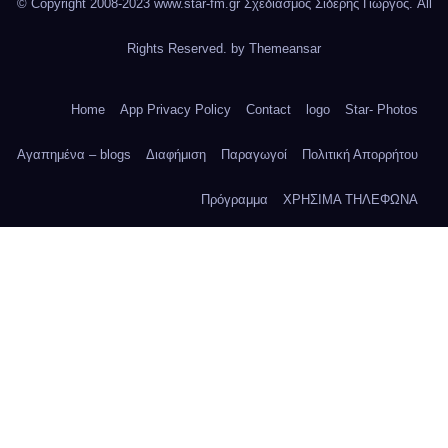
© Copyright 2008-2023 www.star-fm.gr Σχεδιασμός Σιδέρης Γιώργος. All
Rights Reserved. by
Themeansar
Home
App Privacy Policy
Contact
logo
Star- Photos
Αγαπημένα – blogs
Διαφήμιση
Παραγωγοί
Πολιτική Απορρήτου
Πρόγραμμα
ΧΡΗΣΙΜΑ ΤΗΛΕΦΩΝΑ