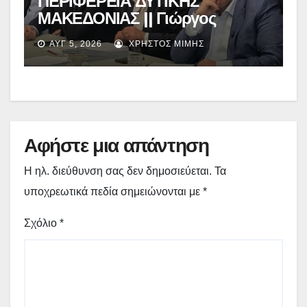
ΠΕΡΙΦΕΡΕΙΑ ΔΥΤΙΚΗΣ
ΜΑΚΕΔΟΝΙΑΣ || Γιώργος
Αμανατίδης για Φράγμα
ΑΥΓ 5, 2026
ΧΡΉΣΤΟΣ ΜΊΜΗΣ
Νεστορίου: «Η δέσμευσή μας
γίνεται πράξη με εξασφαλισμένη
χρηματοδότηση»
Αφήστε μια απάντηση
Η ηλ. διεύθυνση σας δεν δημοσιεύεται.
Τα
υποχρεωτικά πεδία σημειώνονται με
*
Σχόλιο
*