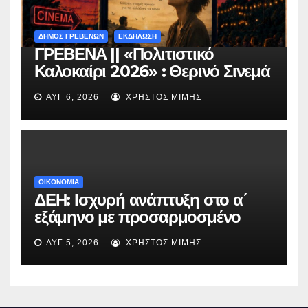
ΔΗΜΟΣ ΓΡΕΒΕΝΩΝ
ΕΚΔΗΛΩΣΗ
ΓΡΕΒΕΝΑ || «Πολιτιστικό
Καλοκαίρι 2026» : Θερινό Σινεμά
με την βραβευμένη ταινία
ΑΥΓ 6, 2026
ΧΡΉΣΤΟΣ ΜΊΜΗΣ
«Μικρές Ανάσες».
ΟΙΚΟΝΟΜΙΑ
ΔΕΗ: Ισχυρή ανάπτυξη στο α΄
εξάμηνο με προσαρμοσμένο
EBITDA στα €1,2 δισ.
ΑΥΓ 5, 2026
ΧΡΉΣΤΟΣ ΜΊΜΗΣ