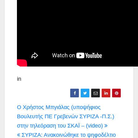
in
Πλοήγηση
Ο Χρήστος Μπγιάλας (υποψήφιος
άρθρων
Βουλευτής ΠΕ Γρεβενών ΣΥΡΙΖΑ -Π.Σ.)
στην τηλεόραση του ΣΚΑΪ – (video)
ΣΥΡΙΖΑ: Ανακοινώθηκε το ψηφοδέλτιο