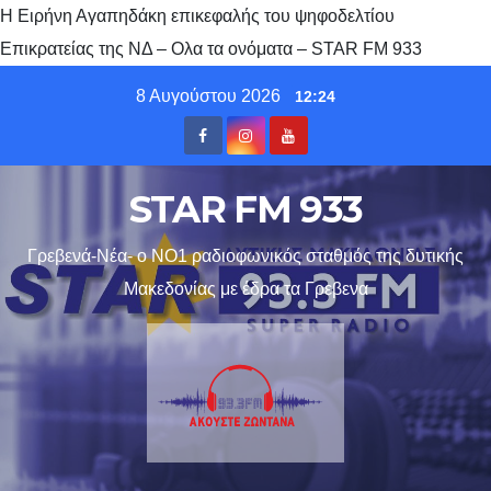
Η Ειρήνη Αγαπηδάκη επικεφαλής του ψηφοδελτίου
Επικρατείας της ΝΔ – Ολα τα ονόματα – STAR FM 933
Skip
8 Αυγούστου 2026
12:24
to
content
STAR FM 933
Γρεβενά-Νέα- ο ΝΟ1 ραδιοφωνικός σταθμός της δυτικής
Μακεδονίας με έδρα τα Γρεβενα