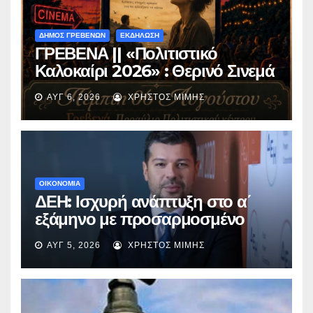
ΔΗΜΟΣ ΓΡΕΒΕΝΩΝ
ΕΚΔΗΛΩΣΗ
ΓΡΕΒΕΝΑ || «Πολιτιστικό
Καλοκαίρι 2026» : Θερινό Σινεμά
με την βραβευμένη ταινία
ΑΥΓ 6, 2026
ΧΡΉΣΤΟΣ ΜΊΜΗΣ
«Μικρές Ανάσες».
ΟΙΚΟΝΟΜΙΑ
ΔΕΗ: Ισχυρή ανάπτυξη στο α΄
εξάμηνο με προσαρμοσμένο
EBITDA στα €1,2 δισ.
ΑΥΓ 5, 2026
ΧΡΉΣΤΟΣ ΜΊΜΗΣ