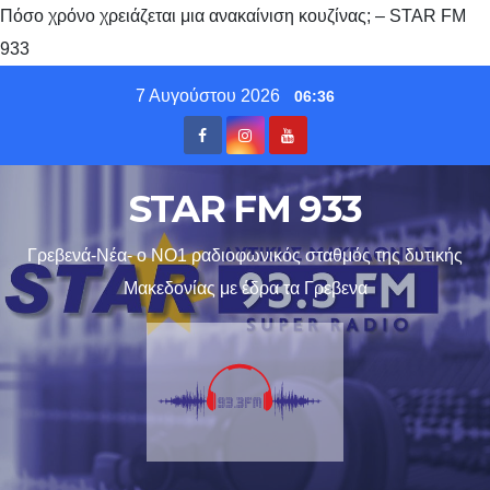
Πόσο χρόνο χρειάζεται μια ανακαίνιση κουζίνας; – STAR FM
933
Skip
7 Αυγούστου 2026
06:36
to
content
STAR FM 933
Γρεβενά-Νέα- ο ΝΟ1 ραδιοφωνικός σταθμός της δυτικής
Μακεδονίας με έδρα τα Γρεβενα