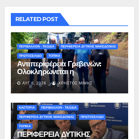
RELATED POST
ΠΕΡΙΒΑΛΛΟΝ - ΤΑΞΙΔΙΑ
ΠΕΡΙΦΕΡΕΙΑ ΔΥΤΙΚΗΣ ΜΑΚΕΔΟΝΙΑΣ
ΠΡΩΤΟΣΕΛΙΔΟ
ΤΟΠΙΚΑ
Αντιπεριφέρεια Γρεβενών:
Ολοκληρώνεται η
ασφαλτόστρωση της οδού
ΑΥΓ 6, 2026
ΧΡΉΣΤΟΣ ΜΊΜΗΣ
Περιβόλι – Αβδέλλα
ΚΑΣΤΟΡΙΑ
ΠΕΡΙΒΑΛΛΟΝ - ΤΑΞΙΔΙΑ
ΠΕΡΙΦΕΡΕΙΑ ΔΥΤΙΚΗΣ ΜΑΚΕΔΟΝΙΑΣ
ΠΡΩΤΟΣΕΛΙΔΟ
ΤΟΠΙΚΑ
ΠΕΡΙΦΕΡΕΙΑ ΔΥΤΙΚΗΣ