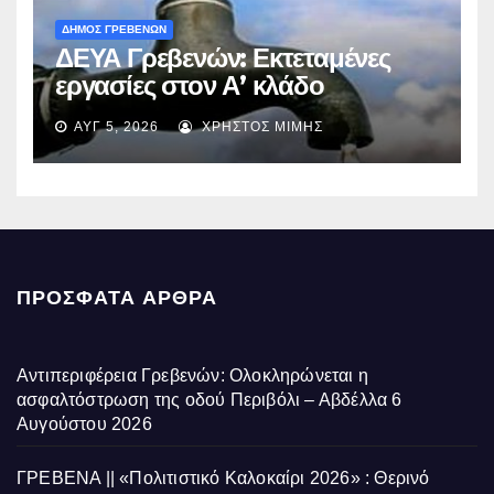
ΔΗΜΟΣ ΓΡΕΒΕΝΩΝ
ΔΕΥΑ Γρεβενών: Εκτεταμένες
εργασίες στον Α’ κλάδο
ύδρευσης – Ποιες περιοχές
ΑΥΓ 5, 2026
ΧΡΉΣΤΟΣ ΜΊΜΗΣ
επηρεάζονται την Πέμπτη
ΠΡΌΣΦΑΤΑ ΆΡΘΡΑ
Αντιπεριφέρεια Γρεβενών: Ολοκληρώνεται η
ασφαλτόστρωση της οδού Περιβόλι – Αβδέλλα
6
Αυγούστου 2026
ΓΡΕΒΕΝΑ || «Πολιτιστικό Καλοκαίρι 2026» : Θερινό