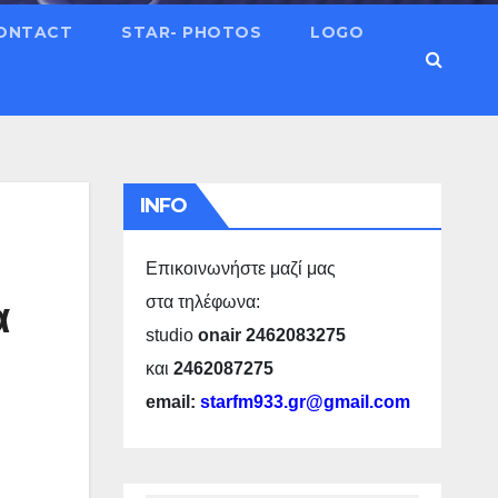
ONTACT
STAR- PHOTOS
LOGO
INFO
Επικοινωνήστε μαζί μας
α
στα τηλέφωνα:
studio
onair 2462083275
και
2462087275
email:
starfm933.gr@gmail.com