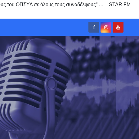
υς του ΟΠΣΥΔ σε όλους τους συναδέλφους” … – STAR FM