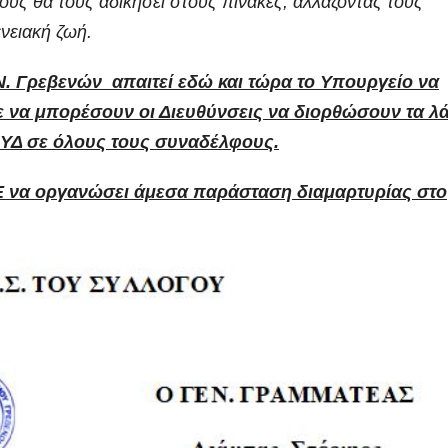
ους θα τους αδικήσει στους πίνακες, αλλάζοντάς τους
νειακή ζωή.
 Γρεβενών απαιτεί εδώ και τώρα το Υπουργείο να
τε να μπορέσουν οι Διευθύνσεις να διορθώσουν τα λ
ΣΥΔ σε όλους τους συναδέλφους.
ΟΕ να οργανώσει άμεσα παράσταση διαμαρτυρίας στο