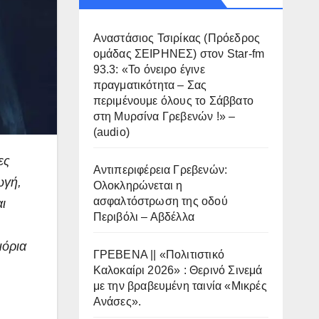
Αναστάσιος Τσιρίκας (Πρόεδρος
ομάδας ΣΕΙΡΗΝΕΣ) στον Star-fm
93.3: «Το όνειρο έγινε
πραγματικότητα – Σας
περιμένουμε όλους το Σάββατο
στη Μυρσίνα Γρεβενών !» –
(audio)
ες
Αντιπεριφέρεια Γρεβενών:
ωγή,
Ολοκληρώνεται η
ασφαλτόστρωση της οδού
ι
Περιβόλι – Αβδέλλα
μόρια
ΓΡΕΒΕΝΑ || «Πολιτιστικό
Καλοκαίρι 2026» : Θερινό Σινεμά
με την βραβευμένη ταινία «Μικρές
Ανάσες».