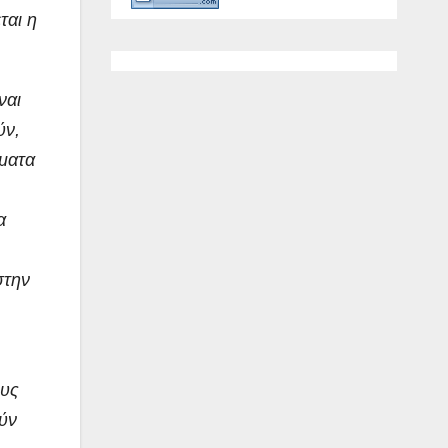
ται η
ναι
ύν,
όματα
α
στην
ους
ούν