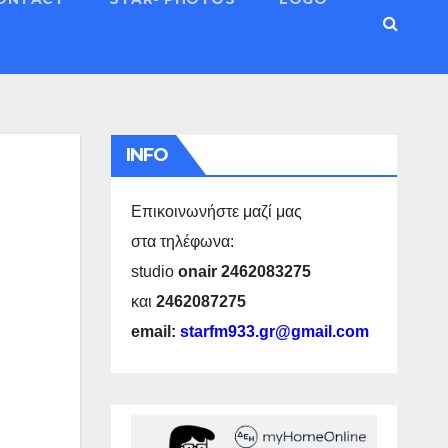
INFO
Επικοινωνήστε μαζί μας
στα τηλέφωνα:
studio
onair 2462083275
και
2462087275
email:
starfm933.gr@gmail.com