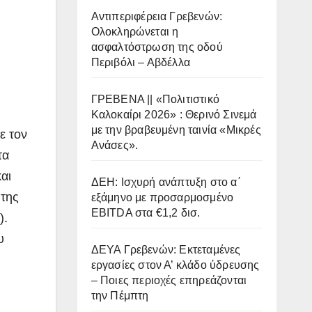
Αντιπεριφέρεια Γρεβενών:
Ολοκληρώνεται η
ασφαλτόστρωση της οδού
Περιβόλι – Αβδέλλα
ΓΡΕΒΕΝΑ || «Πολιτιστικό
Καλοκαίρι 2026» : Θερινό Σινεμά
με την βραβευμένη ταινία «Μικρές
ε τον
Ανάσες».
τα
αι
ΔΕΗ: Ισχυρή ανάπτυξη στο α΄
 της
εξάμηνο με προσαρμοσμένο
EBITDA στα €1,2 δισ.
).
υ
ΔΕΥΑ Γρεβενών: Εκτεταμένες
εργασίες στον Α’ κλάδο ύδρευσης
– Ποιες περιοχές επηρεάζονται
την Πέμπτη