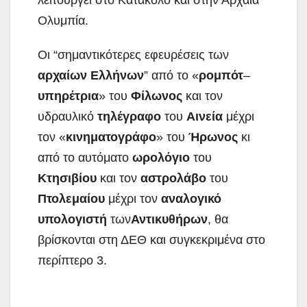
Ολυμπία.
Οι “σημαντικότερες εφευρέσεις των
αρχαίων
Ελλήνων
” από το «
ρομπότ
–
υπηρέτρια
» του
Φίλωνος
και τον
υδραυλικό
τηλέγραφο
του
Αινεία
μέχρι
τον «
κινηματογράφο
» του
Ήρωνος
κι
από το αυτόματο
ωρολόγιο
του
Κτησιβίου
και τον
αστρολάβο
του
Πτολεμαίου
μέχρι τον
αναλογικό
υπολογιστή
των
Αντικυθήρων
, θα
βρίσκονται στη ΔΕΘ και συγκεκριμένα στο
περίπτερο 3.