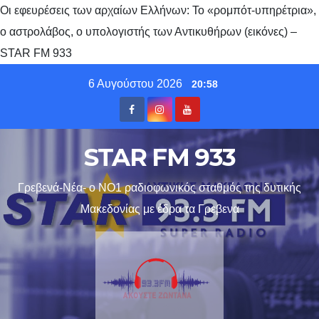
Οι εφευρέσεις των αρχαίων Ελλήνων: Το «ρομπότ-υπηρέτρια»,
ο αστρολάβος, ο υπολογιστής των Αντικυθήρων (εικόνες) –
STAR FM 933
Skip
6 Αυγούστου 2026
20:58
to
content
STAR FM 933
Γρεβενά-Νέα- ο ΝΟ1 ραδιοφωνικός σταθμός της δυτικής
Μακεδονίας με έδρα τα Γρεβενα