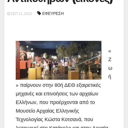
ΕΦΕΥΡΕΣΗ
ΣΕΠ 11, 2015
«
Ζ
ω
ή
» παίρνουν στην 80ή ΔΕΘ εξαιρετικές
μηχανές και επινοήσεις των αρχαίων
Ελλήνων, που προέρχονται από το
Μουσείο Αρχαίας Ελληνικής
Τεχνολογίας Κώστα Κοτσανά, που
λειτουργεί στο Κατάκολο και στην Αρχαία