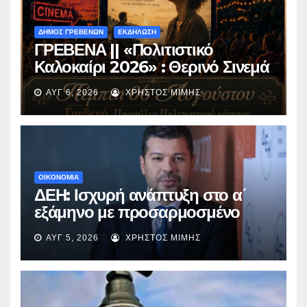
ΔΗΜΟΣ ΓΡΕΒΕΝΩΝ
ΕΚΔΗΛΩΣΗ
ΓΡΕΒΕΝΑ || «Πολιτιστικό
Καλοκαίρι 2026» : Θερινό Σινεμά
με την βραβευμένη ταινία
ΑΥΓ 6, 2026
ΧΡΉΣΤΟΣ ΜΊΜΗΣ
«Μικρές Ανάσες».
ΟΙΚΟΝΟΜΙΑ
ΔΕΗ: Ισχυρή ανάπτυξη στο α΄
εξάμηνο με προσαρμοσμένο
EBITDA στα €1,2 δισ.
ΑΥΓ 5, 2026
ΧΡΉΣΤΟΣ ΜΊΜΗΣ