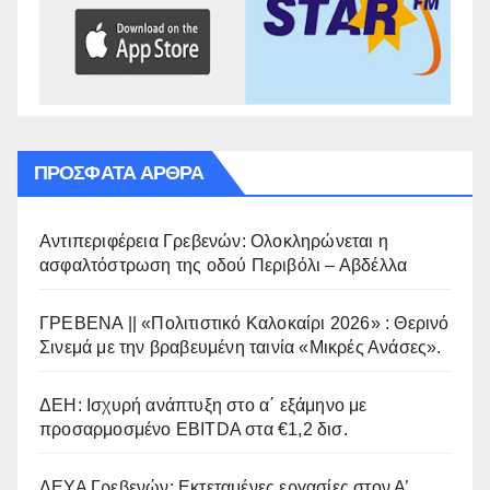
ΠΡΌΣΦΑΤΑ ΆΡΘΡΑ
Αντιπεριφέρεια Γρεβενών: Ολοκληρώνεται η
ασφαλτόστρωση της οδού Περιβόλι – Αβδέλλα
ΓΡΕΒΕΝΑ || «Πολιτιστικό Καλοκαίρι 2026» : Θερινό
Σινεμά με την βραβευμένη ταινία «Μικρές Ανάσες».
ΔΕΗ: Ισχυρή ανάπτυξη στο α΄ εξάμηνο με
προσαρμοσμένο EBITDA στα €1,2 δισ.
ΔΕΥΑ Γρεβενών: Εκτεταμένες εργασίες στον Α’