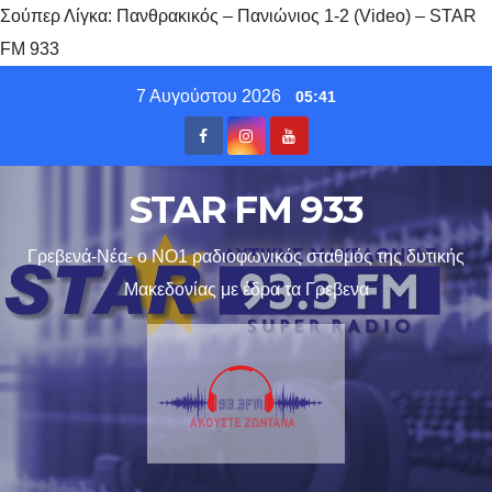
Σούπερ Λίγκα: Πανθρακικός – Πανιώνιος 1-2 (Video) – STAR
FM 933
Skip
7 Αυγούστου 2026
05:41
to
content
STAR FM 933
Γρεβενά-Νέα- ο ΝΟ1 ραδιοφωνικός σταθμός της δυτικής
Μακεδονίας με έδρα τα Γρεβενα