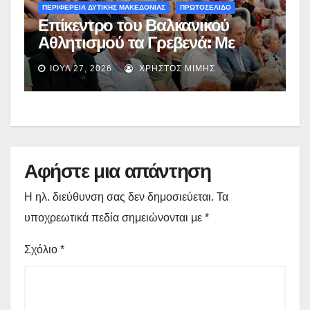
ΠΕΡΙΦΕΡΕΙΑ ΔΥΤΙΚΗΣ ΜΑΚΕΔΟΝΙΑΣ
ΠΡΩΤΟΣΕΛΙΔΟ
Επίκεντρο του Βαλκανικού
Αθλητισμού τα Γρεβενά: Με
απόλυτη επιτυχία
ΙΟΎΛ 27, 2026
ΧΡΉΣΤΟΣ ΜΊΜΗΣ
ολοκληρώθηκε το Πρωτάθλημα
Βόλεϊ Κοριτσιών Κ16 – (εικόνες)
Αφήστε μια απάντηση
Η ηλ. διεύθυνση σας δεν δημοσιεύεται.
Τα
υποχρεωτικά πεδία σημειώνονται με
*
Σχόλιο
*