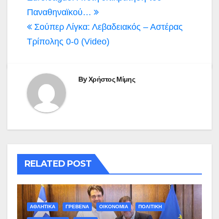
άρθρων
Παναθηναϊκού…
Σούπερ Λίγκα: Λεβαδειακός – Αστέρας
Τρίπολης 0-0 (Video)
By
Χρήστος Μίμης
RELATED POST
ΑΘΛΗΤΙΚΑ
ΓΡΕΒΕΝΑ
ΟΙΚΟΝΟΜΙΑ
ΠΟΛΙΤΙΚΗ