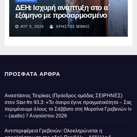
ΔΕΗ: Ισχυρή ανάπτυξη στο α΄
εξάμηνο με προσαρμοσμένο
EBITDA στα €1,2 δισ.
ΑΥΓ 5, 2026
ΧΡΉΣΤΟΣ ΜΊΜΗΣ
ΠΡΌΣΦΑΤΑ ΆΡΘΡΑ
Αναστάσιος Τσιρίκας (Πρόεδρος ομάδας ΣΕΙΡΗΝΕΣ)
στον Star-fm 93.3: «Το όνειρο έγινε πραγματικότητα – Σας
περιμένουμε όλους το Σάββατο στη Μυρσίνα Γρεβενών !»
– (audio)
7 Αυγούστου 2026
Αντιπεριφέρεια Γρεβενών: Ολοκληρώνεται η