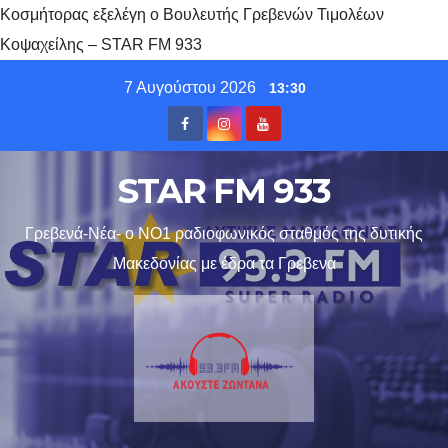
Κοσμήτορας εξελέγη ο Βουλευτής Γρεβενών Τιμολέων
Κοψαχείλης – STAR FM 933
Skip
7 Αυγούστου 2026
13:30
to
content
STAR FM 933
Γρεβενά-Νέα- ο ΝΟ1 ραδιοφωνικός σταθμός της δυτικής
Μακεδονίας με έδρα τα Γρεβενα