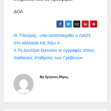
ΔΟΛ
Πλοήγηση
Θ. Πλεύρης: «Να ανταποκριθεί ο ΛΑΟΣ
άρθρων
στο κάλεσμα της ΝΔ»
Τη Δευτέρα ξεκινούν οι εγγραφές στους
παιδικούς σταθμούς των Γρεβενών
By
Χρήστος Μίμης