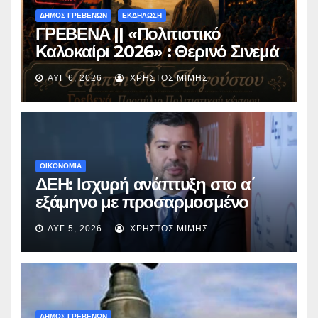
ΔΗΜΟΣ ΓΡΕΒΕΝΩΝ
ΕΚΔΗΛΩΣΗ
ΓΡΕΒΕΝΑ || «Πολιτιστικό
Καλοκαίρι 2026» : Θερινό Σινεμά
με την βραβευμένη ταινία
ΑΥΓ 6, 2026
ΧΡΉΣΤΟΣ ΜΊΜΗΣ
«Μικρές Ανάσες».
ΟΙΚΟΝΟΜΙΑ
ΔΕΗ: Ισχυρή ανάπτυξη στο α΄
εξάμηνο με προσαρμοσμένο
EBITDA στα €1,2 δισ.
ΑΥΓ 5, 2026
ΧΡΉΣΤΟΣ ΜΊΜΗΣ
ΔΗΜΟΣ ΓΡΕΒΕΝΩΝ