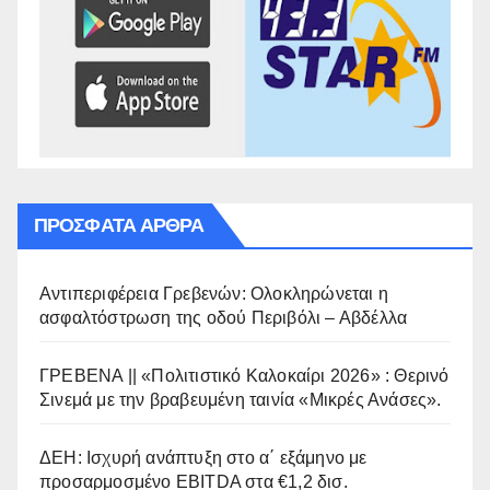
ΠΡΌΣΦΑΤΑ ΆΡΘΡΑ
Αντιπεριφέρεια Γρεβενών: Ολοκληρώνεται η
ασφαλτόστρωση της οδού Περιβόλι – Αβδέλλα
ΓΡΕΒΕΝΑ || «Πολιτιστικό Καλοκαίρι 2026» : Θερινό
Σινεμά με την βραβευμένη ταινία «Μικρές Ανάσες».
ΔΕΗ: Ισχυρή ανάπτυξη στο α΄ εξάμηνο με
προσαρμοσμένο EBITDA στα €1,2 δισ.