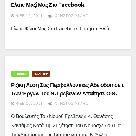
Ελάτε Μαζί Μας Στο Facebook
ΦΕΒ 10, 2011
ΧΡΉΣΤΟΣ ΜΊΜΗΣ
Γίνετε Φίλοι Μας Στο Facebook. Πατήστε Εδώ
ΓΡΕΒΕΝΑ
ΠΟΛΙΤΙΚΗ
Ριζική Λύση Στις Περιβαλλοντικές Αδειοδοτήσεις
Των Έργων Του Ν. Γρεβενών Απαίτησε Ο Θ.
Χαντάβας – Δείτε Το Βίντεο
ΦΕΒ 10, 2011
ΧΡΉΣΤΟΣ ΜΊΜΗΣ
Ο Βουλευτής Του Νομού Γρεβενών Κ. Θανάσης
Χαντάβας Κατά Τη Συζήτηση Του Νομοσχεδίου Για
Τη «Διατήρηση Της Βιοποικιλότητας Κι Άλλες