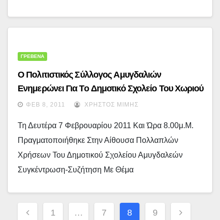
ΓΡΕΒΕΝΑ
Ο Πολιτιστικός Σύλλογος Αμυγδαλιών
Ενημερώνει Για Το Δημοτικό Σχολείο Του Χωριού
ΦΕΒ 8, 2011
ΧΡΉΣΤΟΣ ΜΊΜΗΣ
Τη Δευτέρα 7 Φεβρουαρίου 2011 Και Ώρα 8.00μ.μ.
Πραγματοποιήθηκε Στην Αίθουσα Πολλαπλών
Χρήσεων Του Δημοτικού Σχολείου Αμυγδαλεών
Συγκέντρωση-Συζήτηση Με Θέμα
Σελιδοποίηση
1
…
7
8
9