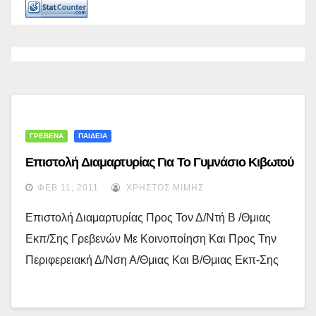
ΓΡΕΒΕΝΑ
ΠΑΙΔΕΙΑ
Επιστολή Διαμαρτυρίας Για Το Γυμνάσιο Κιβωτού
ΦΕΒ 11, 2011
ΧΡΉΣΤΟΣ ΜΊΜΗΣ
Επιστολή Διαμαρτυρίας Προς Τον Δ/ντή Β /θμιας
Εκπ/σης Γρεβενών Με Κοινοποίηση Και Προς Την
Περιφερειακή Δ/νση Α/θμιας Και Β/θμιας Εκπ-Σης