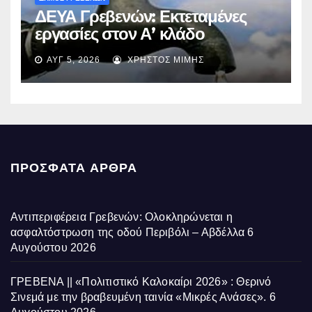
ΔΕΥΑ Γρεβενών: Εκτεταμένες
εργασίες στον Α’ κλάδο
ύδρευσης – Ποιες περιοχές
ΑΥΓ 5, 2026
ΧΡΉΣΤΟΣ ΜΊΜΗΣ
επηρεάζονται την Πέμπτη
ΠΡΌΣΦΑΤΑ ΆΡΘΡΑ
Αντιπεριφέρεια Γρεβενών: Ολοκληρώνεται η
ασφαλτόστρωση της οδού Περιβόλι – Αβδέλλα
6
Αυγούστου 2026
ΓΡΕΒΕΝΑ || «Πολιτιστικό Καλοκαίρι 2026» : Θερινό
Σινεμά με την βραβευμένη ταινία «Μικρές Ανάσες».
6