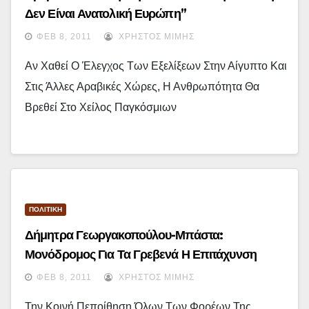
Δεν Είναι Ανατολική Ευρώπη”
ΦΕΒ 8, 2011
ΧΡΉΣΤΟΣ ΜΊΜΗΣ
Αν Χαθεί Ο Έλεγχος Των Εξελίξεων Στην Αίγυπτο Και
Στις Άλλες Αραβικές Χώρες, Η Ανθρωπότητα Θα
Βρεθεί Στο Χείλος Παγκόσμιων
ΠΟΛΙΤΙΚΗ
Δήμητρα Γεωργακοπούλου-Μπάστα:
Μονόδρομος Για Τα Γρεβενά Η Επιτάχυνση
Υλοποίησης Του ΕΣΠΑ
ΦΕΒ 8, 2011
ΧΡΉΣΤΟΣ ΜΊΜΗΣ
Την Κοινή Πεποίθηση Όλων Των Φορέων Της