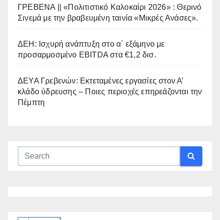
ΓΡΕΒΕΝΑ || «Πολιτιστικό Καλοκαίρι 2026» : Θερινό
Σινεμά με την βραβευμένη ταινία «Μικρές Ανάσες».
ΔΕΗ: Ισχυρή ανάπτυξη στο α΄ εξάμηνο με
προσαρμοσμένο EBITDA στα €1,2 δισ.
ΔΕΥΑ Γρεβενών: Εκτεταμένες εργασίες στον Α’
κλάδο ύδρευσης – Ποιες περιοχές επηρεάζονται την
Πέμπτη