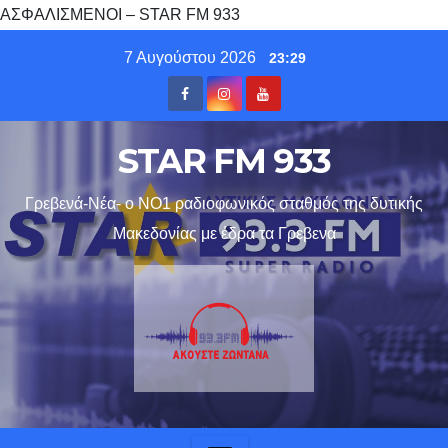
ΑΣΦΑΛΙΣΜΕΝΟΙ – STAR FM 933
Skip
7 Αυγούστου 2026
23:29
to
content
STAR FM 933
Γρεβενά-Νέα- ο ΝΟ1 ραδιοφωνικός σταθμός της δυτικής
Μακεδονίας με έδρα τα Γρεβενα