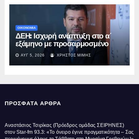
ΟΙΚΟΝΟΜΙΑ
ΔΕΗ: Ισχυρή ανάπτυξη στο α΄
εξάμηνο με προσαρμοσμένο
EBITDA στα €1,2 δισ.
ΑΥΓ 5, 2026
ΧΡΉΣΤΟΣ ΜΊΜΗΣ
ΠΡΌΣΦΑΤΑ ΆΡΘΡΑ
Αναστάσιος Τσιρίκας (Πρόεδρος ομάδας ΣΕΙΡΗΝΕΣ)
στον Star-fm 93.3: «Το όνειρο έγινε πραγματικότητα – Σας
περιμένουμε όλους το Σάββατο στη Μυρσίνα Γρεβενών !»