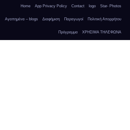
Home
App Privacy Policy
Contact
logo
Star- Photos
Αγαπημένα – blogs
Διαφήμιση
Παραγωγοί
Πολιτική Απορρήτου
Πρόγραμμα
ΧΡΗΣΙΜΑ ΤΗΛΕΦΩΝΑ