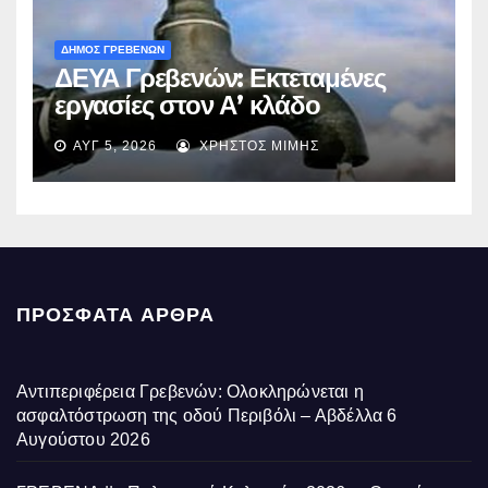
ΔΗΜΟΣ ΓΡΕΒΕΝΩΝ
ΔΕΥΑ Γρεβενών: Εκτεταμένες
εργασίες στον Α’ κλάδο
ύδρευσης – Ποιες περιοχές
ΑΥΓ 5, 2026
ΧΡΉΣΤΟΣ ΜΊΜΗΣ
επηρεάζονται την Πέμπτη
ΠΡΌΣΦΑΤΑ ΆΡΘΡΑ
Αντιπεριφέρεια Γρεβενών: Ολοκληρώνεται η
ασφαλτόστρωση της οδού Περιβόλι – Αβδέλλα
6
Αυγούστου 2026