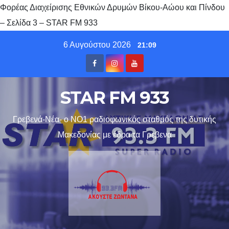
Φορέας Διαχείρισης Εθνικών Δρυμών Βίκου-Αώου και Πίνδου
– Σελίδα 3 – STAR FM 933
Skip
6 Αυγούστου 2026
21:09
to
content
STAR FM 933
Γρεβενά-Νέα- ο ΝΟ1 ραδιοφωνικός σταθμός της δυτικής
Μακεδονίας με έδρα τα Γρεβενα