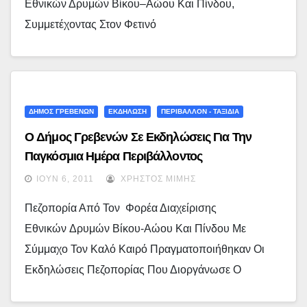
Εθνικών Δρυμών Βίκου–Αώου Και Πίνδου,
Συμμετέχοντας Στον Φετινό
ΔΗΜΟΣ ΓΡΕΒΕΝΩΝ
ΕΚΔΗΛΩΣΗ
ΠΕΡΙΒΑΛΛΟΝ - ΤΑΞΙΔΙΑ
Ο Δήμος Γρεβενών Σε Εκδηλώσεις Για Την
Παγκόσμια Ημέρα Περιβάλλοντος
ΙΟΎΝ 6, 2011
ΧΡΉΣΤΟΣ ΜΊΜΗΣ
Πεζοπορία Από Τον Φορέα Διαχείρισης
Εθνικών Δρυμών Βίκου-Αώου Και Πίνδου Με
Σύμμαχο Τον Καλό Καιρό Πραγματοποιήθηκαν Οι
Εκδηλώσεις Πεζοπορίας Που Διοργάνωσε Ο