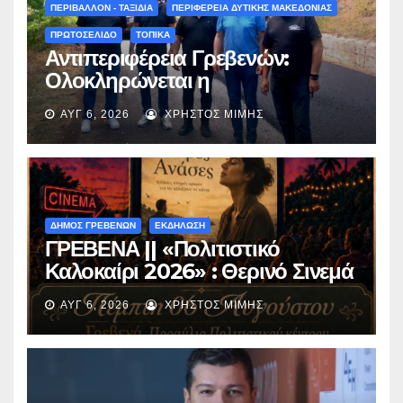
(audio)
ΠΕΡΙΒΑΛΛΟΝ - ΤΑΞΙΔΙΑ
ΠΕΡΙΦΕΡΕΙΑ ΔΥΤΙΚΗΣ ΜΑΚΕΔΟΝΙΑΣ
ΠΡΩΤΟΣΕΛΙΔΟ
ΤΟΠΙΚΑ
Αντιπεριφέρεια Γρεβενών:
Ολοκληρώνεται η
ασφαλτόστρωση της οδού
ΑΥΓ 6, 2026
ΧΡΉΣΤΟΣ ΜΊΜΗΣ
Περιβόλι – Αβδέλλα
ΔΗΜΟΣ ΓΡΕΒΕΝΩΝ
ΕΚΔΗΛΩΣΗ
ΓΡΕΒΕΝΑ || «Πολιτιστικό
Καλοκαίρι 2026» : Θερινό Σινεμά
με την βραβευμένη ταινία
ΑΥΓ 6, 2026
ΧΡΉΣΤΟΣ ΜΊΜΗΣ
«Μικρές Ανάσες».