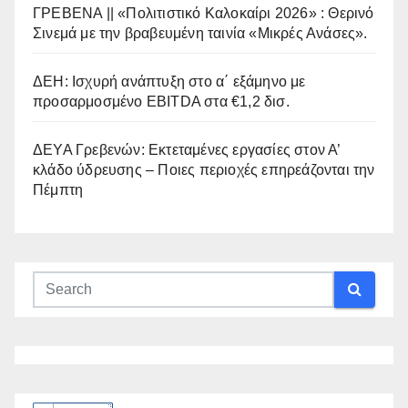
ΓΡΕΒΕΝΑ || «Πολιτιστικό Καλοκαίρι 2026» : Θερινό
Σινεμά με την βραβευμένη ταινία «Μικρές Ανάσες».
ΔΕΗ: Ισχυρή ανάπτυξη στο α΄ εξάμηνο με
προσαρμοσμένο EBITDA στα €1,2 δισ.
ΔΕΥΑ Γρεβενών: Εκτεταμένες εργασίες στον Α’
κλάδο ύδρευσης – Ποιες περιοχές επηρεάζονται την
Πέμπτη