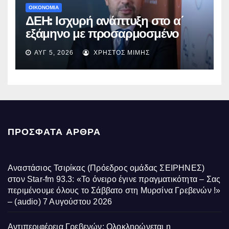
ΟΙΚΟΝΟΜΙΑ
ΔΕΗ: Ισχυρή ανάπτυξη στο α΄
εξάμηνο με προσαρμοσμένο
EBITDA στα €1,2 δισ.
ΑΥΓ 5, 2026
ΧΡΉΣΤΟΣ ΜΊΜΗΣ
ΠΡΌΣΦΑΤΑ ΆΡΘΡΑ
Αναστάσιος Τσιρίκας (Πρόεδρος ομάδας ΣΕΙΡΗΝΕΣ)
στον Star-fm 93.3: «Το όνειρο έγινε πραγματικότητα – Σας
περιμένουμε όλους το Σάββατο στη Μυρσίνα Γρεβενών !»
– (audio)
7 Αυγούστου 2026
Αντιπεριφέρεια Γρεβενών: Ολοκληρώνεται η