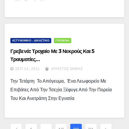
ΑΣΤΥΝΟΜΙΚΟ - ΔΙΚΑΣΤΙΚΟ
ΓΡΕΒΕΝΑ
Γρεβενά: Τροχαίο Με 3 Νεκρούς Και 5
Τραυματίες…
ΣΕΠ 14, 2011
ΧΡΉΣΤΟΣ ΜΊΜΗΣ
Την Τετάρτη Το Απόγευμα, Ένα Λεωφορείο Με
Επιβάτες Από Την Τσεχία Ξέφυγε Από Την Πορεία
Του Και Ανετράπη Στην Εγνατία
Σελιδοποίηση