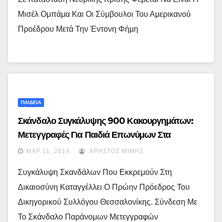
Μισέλ Ομπάμα Και Οι Σύμβουλοι Του Αμερικανού
Προέδρου Μετά Την Έντονη Φήμη
ΠΑΙΔΕΙΑ
Σκάνδαλο Συγκάλυψης 900 Κακουργημάτων:
Μετεγγραφές Για Παιδιά Επωνύμων Στα
Καλύτερα Πανεπιστήμια Με Ψευδείς Ιατρικές
ΜΑΡ 11, 2014
ΧΡΉΣΤΟΣ ΜΊΜΗΣ
Βεβαιώσεις
Συγκάλυψη Σκανδάλων Που Εκκρεμούν Στη
Δικαιοσύνη Καταγγέλλει Ο Πρώην Πρόεδρος Του
Δικηγορικού Συλλόγου Θεσσαλονίκης. Σύνδεση Με
Το Σκάνδαλο Παράνομων Μετεγγραφών