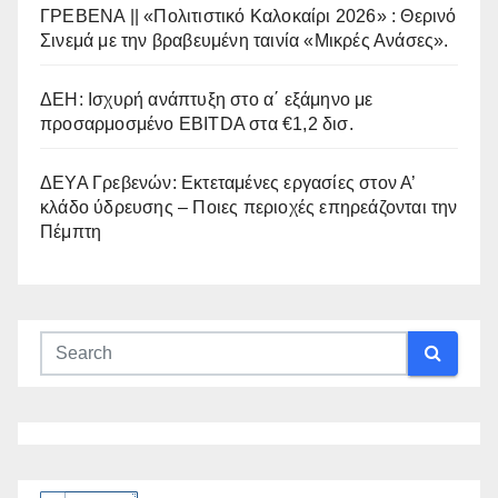
ΓΡΕΒΕΝΑ || «Πολιτιστικό Καλοκαίρι 2026» : Θερινό
Σινεμά με την βραβευμένη ταινία «Μικρές Ανάσες».
ΔΕΗ: Ισχυρή ανάπτυξη στο α΄ εξάμηνο με
προσαρμοσμένο EBITDA στα €1,2 δισ.
ΔΕΥΑ Γρεβενών: Εκτεταμένες εργασίες στον Α’
κλάδο ύδρευσης – Ποιες περιοχές επηρεάζονται την
Πέμπτη