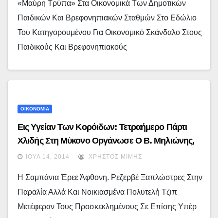
«Μαύρη Τρύπα» Στα Οικονομικά Των Δημοτικών
Παιδικών Και Βρεφονηπιακών Σταθμών Στο Εδώλιο
Του Κατηγορουμένου Για Οικονομικό Σκάνδαλο Στους
Παιδικούς Και Βρεφονηπιακούς
ΟΙΚΟΝΟΜΙΑ
Εις Υγείαν Των Κορόιδων: Τετραήμερο Πάρτι
Χλιδής Στη Μύκονο Οργάνωσε Ο Β. Μηλιώνης,
Κατηγορούμενος Για Το Σκάνδαλο Της ENERGA
ΙΟΎΛ 14, 2014
ΧΡΉΣΤΟΣ ΜΊΜΗΣ
Η Σαμπάνια Έρεε Άφθονη. Ρεζερβέ Ξαπλώστρες Στην
Παραλία Αλλά Και Νοικιασμένα Πολυτελή Τζιπ
Μετέφεραν Τους Προσκεκλημένους Σε Επίσης Υπέρ