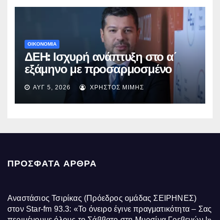
ΟΙΚΟΝΟΜΙΑ
ΔΕΗ: Ισχυρή ανάπτυξη στο α΄
εξάμηνο με προσαρμοσμένο
EBITDA στα €1,2 δισ.
ΑΥΓ 5, 2026
ΧΡΉΣΤΟΣ ΜΊΜΗΣ
ΠΡΌΣΦΑΤΑ ΆΡΘΡΑ
Αναστάσιος Τσιρίκας (Πρόεδρος ομάδας ΣΕΙΡΗΝΕΣ)
στον Star-fm 93.3: «Το όνειρο έγινε πραγματικότητα – Σας
περιμένουμε όλους το Σάββατο στη Μυρσίνα Γρεβενών !»