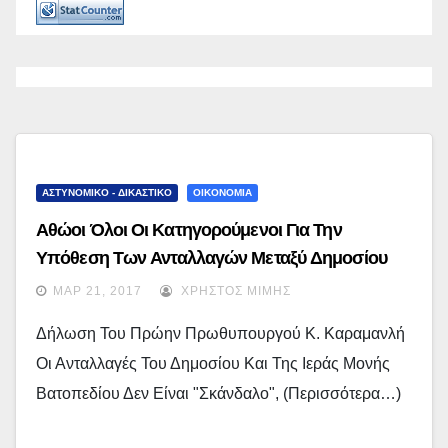
ΑΣΤΥΝΟΜΙΚΟ - ΔΙΚΑΣΤΙΚΟ
ΟΙΚΟΝΟΜΙΑ
Αθώοι Όλοι Οι Κατηγορούμενοι Για Την
Υπόθεση Των Ανταλλαγών Μεταξύ Δημοσίου
Και Μονής Βατοπεδίου
ΜΑΡ 21, 2017
ΧΡΉΣΤΟΣ ΜΊΜΗΣ
Δήλωση Του Πρώην Πρωθυπουργού Κ. Καραμανλή
Οι Ανταλλαγές Του Δημοσίου Και Της Ιεράς Μονής
Βατοπεδίου Δεν Είναι "σκάνδαλο", (περισσότερα…)