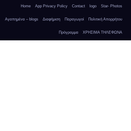
Home
App Privacy Policy
Contact
logo
Star- Photos
Αγαπημένα – blogs
Διαφήμιση
Παραγωγοί
Πολιτική Απορρήτου
Πρόγραμμα
ΧΡΗΣΙΜΑ ΤΗΛΕΦΩΝΑ