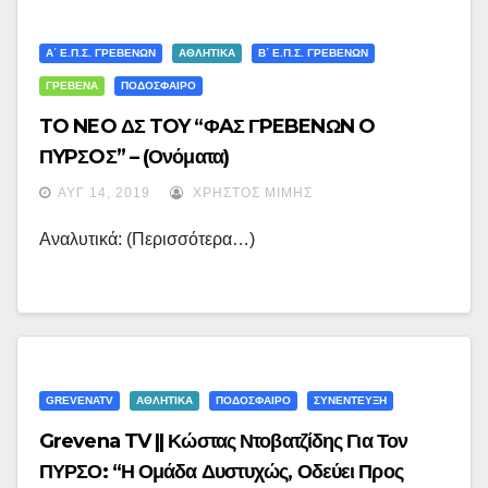
Α΄ Ε.Π.Σ. ΓΡΕΒΕΝΏΝ
ΑΘΛΗΤΙΚΑ
Β΄ Ε.Π.Σ. ΓΡΕΒΕΝΏΝ
ΓΡΕΒΕΝΑ
ΠΟΔΟΣΦΑΙΡΟ
TO NEO ΔΣ TOY “ΦAΣ ΓPEBENΩN O
ΠYPΣOΣ” – (ονόματα)
ΑΥΓ 14, 2019
ΧΡΉΣΤΟΣ ΜΊΜΗΣ
Αναλυτικά: (περισσότερα…)
GREVENATV
ΑΘΛΗΤΙΚΑ
ΠΟΔΟΣΦΑΙΡΟ
ΣΥΝΕΝΤΕΥΞΗ
Grevena TV || Κώστας Ντοβατζίδης Για Τον
ΠΥΡΣΟ: “Η Ομάδα Δυστυχώς, Οδεύει Προς