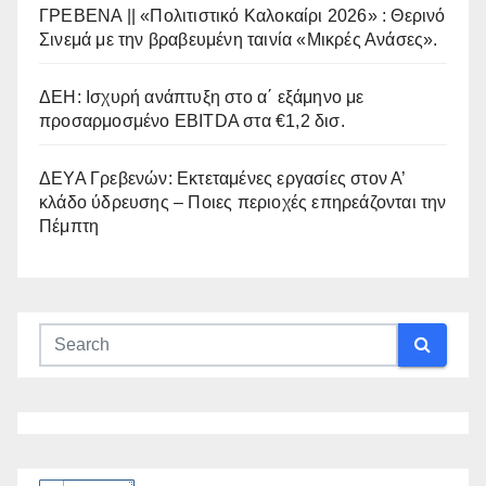
ΓΡΕΒΕΝΑ || «Πολιτιστικό Καλοκαίρι 2026» : Θερινό
Σινεμά με την βραβευμένη ταινία «Μικρές Ανάσες».
ΔΕΗ: Ισχυρή ανάπτυξη στο α΄ εξάμηνο με
προσαρμοσμένο EBITDA στα €1,2 δισ.
ΔΕΥΑ Γρεβενών: Εκτεταμένες εργασίες στον Α’
κλάδο ύδρευσης – Ποιες περιοχές επηρεάζονται την
Πέμπτη