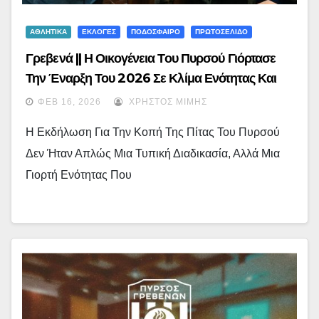
ΑΘΛΗΤΙΚΑ
ΕΚΛΟΓΕΣ
ΠΟΔΟΣΦΑΙΡΟ
ΠΡΩΤΟΣΕΛΙΔΟ
Γρεβενά || Η Οικογένεια Του Πυρσού Γιόρτασε
Την Έναρξη Του 2026 Σε Κλίμα Ενότητας Και
Αισιοδοξίας : Με Μεγάλη Επιτυχία Η Κοπή Της
ΦΕΒ 16, 2026
ΧΡΉΣΤΟΣ ΜΊΜΗΣ
Πίτας – (εικόνες)
Η Εκδήλωση Για Την Κοπή Της Πίτας Του Πυρσού
Δεν Ήταν Απλώς Μια Τυπική Διαδικασία, Αλλά Μια
Γιορτή Ενότητας Που