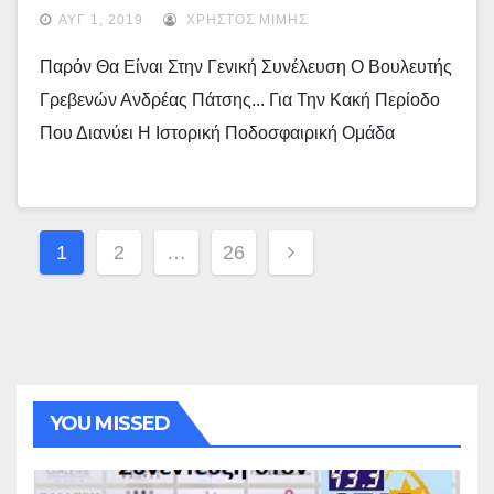
Διάλυση” … (video)
ΑΥΓ 1, 2019
ΧΡΉΣΤΟΣ ΜΊΜΗΣ
Παρόν Θα Είναι Στην Γενική Συνέλευση Ο Βουλευτής
Γρεβενών Ανδρέας Πάτσης... Για Την Κακή Περίοδο
Που Διανύει Η Ιστορική Ποδοσφαιρική Ομάδα
Σελιδοποίηση
1
2
…
26
Άρθρων
YOU MISSED