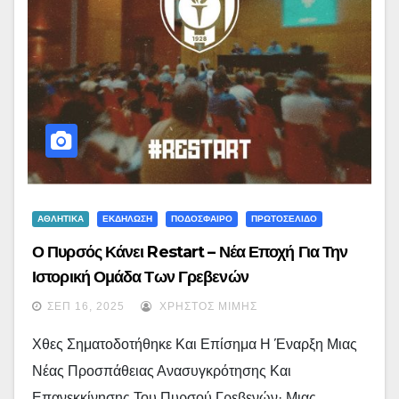
ΑΘΛΗΤΙΚΑ
ΕΚΔΗΛΩΣΗ
ΠΟΔΟΣΦΑΙΡΟ
ΠΡΩΤΟΣΕΛΙΔΟ
Ο Πυρσός Κάνει Restart – Νέα Εποχή Για Την
Ιστορική Ομάδα Των Γρεβενών
ΣΕΠ 16, 2025
ΧΡΉΣΤΟΣ ΜΊΜΗΣ
Χθες Σηματοδοτήθηκε Και Επίσημα Η Έναρξη Μιας
Νέας Προσπάθειας Ανασυγκρότησης Και
Επανεκκίνησης Του Πυρσού Γρεβενών· Μιας