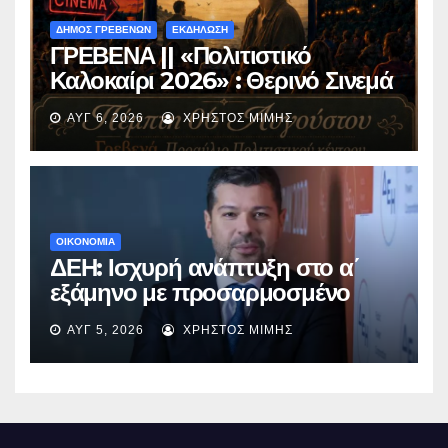
ΔΗΜΟΣ ΓΡΕΒΕΝΩΝ
ΕΚΔΗΛΩΣΗ
ΓΡΕΒΕΝΑ || «Πολιτιστικό
Καλοκαίρι 2026» : Θερινό Σινεμά
με την βραβευμένη ταινία
ΑΥΓ 6, 2026
ΧΡΉΣΤΟΣ ΜΊΜΗΣ
«Μικρές Ανάσες».
ΟΙΚΟΝΟΜΙΑ
ΔΕΗ: Ισχυρή ανάπτυξη στο α΄
εξάμηνο με προσαρμοσμένο
EBITDA στα €1,2 δισ.
ΑΥΓ 5, 2026
ΧΡΉΣΤΟΣ ΜΊΜΗΣ