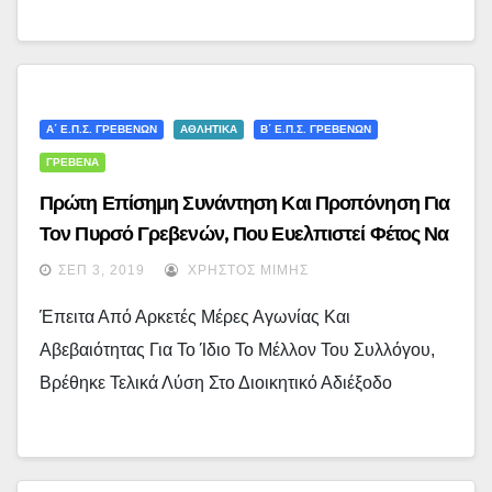
Α΄ Ε.Π.Σ. ΓΡΕΒΕΝΏΝ
ΑΘΛΗΤΙΚΑ
Β΄ Ε.Π.Σ. ΓΡΕΒΕΝΏΝ
ΓΡΕΒΕΝΑ
Πρώτη Επίσημη Συνάντηση Και Προπόνηση Για
Τον Πυρσό Γρεβενών, Που Ευελπιστεί Φέτος Να
Ανοίξει Νέα Σελίδα Στην Πολύχρονη Ιστορία Του..
ΣΕΠ 3, 2019
ΧΡΉΣΤΟΣ ΜΊΜΗΣ
(video)
Έπειτα Από Αρκετές Μέρες Αγωνίας Και
Αβεβαιότητας Για Το Ίδιο Το Μέλλον Του Συλλόγου,
Βρέθηκε Τελικά Λύση Στο Διοικητικό Αδιέξοδο