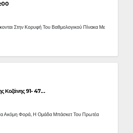
9:00
κονται Στην Κορυφή Του Βαθμολογικού Πίνακα Με
ς Κοζάνης 91- 47…
 Μία Ακόμη Φορά, Η Ομάδα Μπάσκετ Του Πρωτέα