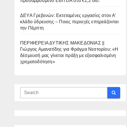
προσαρμοσμένο EBITDA στα €1,2 δισ.
ΔΕΥΑ Γρεβενών: Εκτεταμένες εργασίες στον Α’
κλάδο ύδρευσης – Ποιες περιοχές επηρεάζονται
την Πέμπτη
ΠΕΡΙΦΕΡΕΙΑ ΔΥΤΙΚΗΣ ΜΑΚΕΔΟΝΙΑΣ ||
Γιώργος Αμανατίδης για Φράγμα Νεστορίου: «Η
δέσμευσή μας γίνεται πράξη με εξασφαλισμένη
χρηματοδότηση»