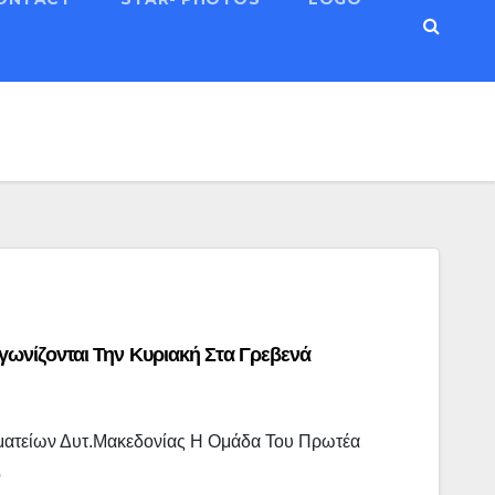
ωνίζονται Την Κυριακή Στα Γρεβενά
ατείων Δυτ.Μακεδονίας Η Ομάδα Του Πρωτέα
ό