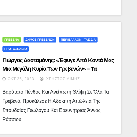
ΓΡΕΒΕΝΑ
ΔΗΜΟΣ ΓΡΕΒΕΝΩΝ
ΠΕΡΙΒΑΛΛΟΝ - ΤΑΞΙΔΙΑ
ΠΡΩΤΟΣΕΛΙΔΟ
Γιώργος Δασταμάνης: «Έφυγε Από Κοντά Μας
Μια Μεγάλη Κυρία Των Γρεβενών» – Τα
Συλλυπητήρια Του Δημάρχου Γρεβενών Για Την
ΟΚΤ 26, 2023
ΧΡΉΣΤΟΣ ΜΊΜΗΣ
Απώλεια Της Άννας Ράσσιου
Βαρύτατο Πένθος Και Ανείπωτη Θλίψη Σε Όλα Τα
Γρεβενά, Προκάλεσε Η Αδόκητη Απώλεια Της
Σπουδαίας Γεωλόγου Και Ερευνήτριας Άννας
Ράσσιου,