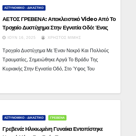
ΑΣΤΥΝΟΜΙΚΟ - ΔΙΚΑΣΤΙΚΟ
ΑΕΤΟΣ ΓΡΕΒΕΝΑ: Αποκλειστικό Video Από Το
Τροχαίο Δυστύχημα Στην Εγνατία Οδό: Ένας
Νεκρός Και Επτά Τραυματίες, Ο Ένας Σε
ΙΟΎΝ 16, 2025
ΧΡΉΣΤΟΣ ΜΊΜΗΣ
Σοβαρή Κατάσταση
Τροχαίο Δυστύχημα Με Έναν Νεκρό Και Πολλούς
Τραυματίες, Σημειώθηκε Αργά Το Βράδυ Της
Κυριακής Στην Εγνατία Οδό, Στο Ύψος Του
ΑΣΤΥΝΟΜΙΚΟ - ΔΙΚΑΣΤΙΚΟ
ΓΡΕΒΕΝΑ
Γρεβενά: Ηλικιωμένη Γυναίκα Εντοπίστηκε