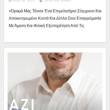
ΝΟΈ 28, 2024
ΧΡΉΣΤΟΣ ΜΊΜΗΣ
Δημάδης, Υποψήφιος Για Την Προεδρία Του
«Όραμά Μας Τόνισε Ένα Επιμελητήριο Σύγχρονο Και
Επιμελητηρίου Γρεβενών – (audio)
Αποκεντρωμένο Κοντά Και Δίπλα Στον Επαγγελματία
Με Άμεση Και Φιλική Εξυπηρέτηση Από Τις