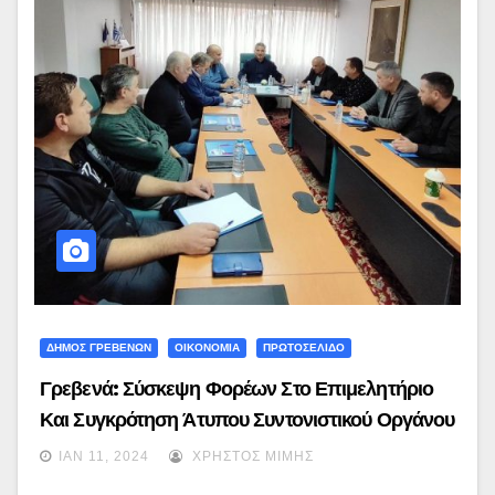
ΔΗΜΟΣ ΓΡΕΒΕΝΩΝ
ΟΙΚΟΝΟΜΙΑ
ΠΡΩΤΟΣΕΛΙΔΟ
Γρεβενά: Σύσκεψη Φορέων Στο Επιμελητήριο
Και Συγκρότηση Άτυπου Συντονιστικού Οργάνου
Με Στόχο Τη Καλή Συνεργασία Σε Όλα Τα
ΙΑΝ 11, 2024
ΧΡΉΣΤΟΣ ΜΊΜΗΣ
Επίπεδα -Κυριάκος Ταταρίδης: «Όλοι Μαζί