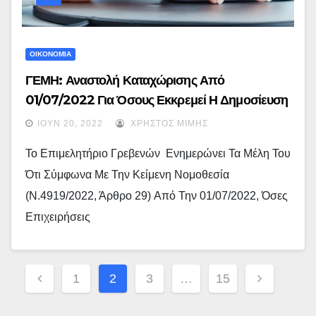
ΟΙΚΟΝΟΜΙΑ
ΓΕΜΗ: Αναστολή Καταχώρισης Από
01/07/2022 Για Όσους Εκκρεμεί Η Δημοσίευση
Συγκεκριμένων Πράξεων Στο Γ.Ε.ΜΗ.
ΙΟΎΝ 20, 2022
ΧΡΉΣΤΟΣ ΜΊΜΗΣ
Το Επιμελητήριο Γρεβενών Ενημερώνει Τα Μέλη Του
Ότι Σύμφωνα Με Την Κείμενη Νομοθεσία
(Ν.4919/2022, Άρθρο 29) Από Την 01/07/2022, Όσες
Επιχειρήσεις
Σελιδοποίηση
1
2
3
…
15
Άρθρων