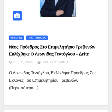
ΕΚΛΟΓΕΣ
ΠΡΩΤΟΣΕΛΙΔΟ
Νέος Πρόεδρος Στο Επιμελητήριο Γρεβενών
Εκλέχθηκε Ο Λεωνίδας Τεντόγλου – Δείτε
ΑΝΑΛΥΤΙΚΑ Τα Αποτελέσματα Και Ποιοί
ΔΕΚ 2, 2024
ΧΡΉΣΤΟΣ ΜΊΜΗΣ
ΕΚΛΕΓΟΝΤΑΙ (ονόματα)
Ο Λεωνίδας Τεντόγλου, Εκλέχθηκε Πρόεδρος Στις
Εκλογές Του Επιμελητηρίου Γρεβενών.
(περισσότερα…)