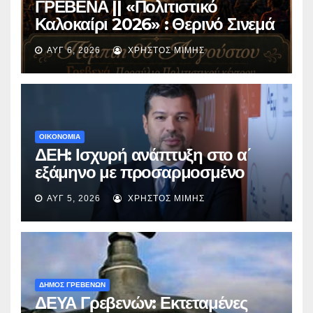
ΓΡΕΒΕΝΑ || «Πολιτιστικό
Καλοκαίρι 2026» : Θερινό Σινεμά
με την βραβευμένη ταινία
ΑΥΓ 6, 2026
ΧΡΉΣΤΟΣ ΜΊΜΗΣ
«Μικρές Ανάσες».
ΟΙΚΟΝΟΜΙΑ
ΔΕΗ: Ισχυρή ανάπτυξη στο α΄
εξάμηνο με προσαρμοσμένο
EBITDA στα €1,2 δισ.
ΑΥΓ 5, 2026
ΧΡΉΣΤΟΣ ΜΊΜΗΣ
ΔΗΜΟΣ ΓΡΕΒΕΝΩΝ
ΔΕΥΑ Γρεβενών: Εκτεταμένες