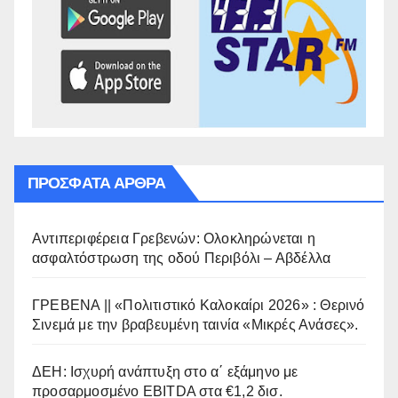
ΠΡΌΣΦΑΤΑ ΆΡΘΡΑ
Αντιπεριφέρεια Γρεβενών: Ολοκληρώνεται η
ασφαλτόστρωση της οδού Περιβόλι – Αβδέλλα
ΓΡΕΒΕΝΑ || «Πολιτιστικό Καλοκαίρι 2026» : Θερινό
Σινεμά με την βραβευμένη ταινία «Μικρές Ανάσες».
ΔΕΗ: Ισχυρή ανάπτυξη στο α΄ εξάμηνο με
προσαρμοσμένο EBITDA στα €1,2 δισ.