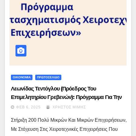
ΟΙΚΟΝΟΜΙΑ
ΠΡΩΤΟΣΕΛΙΔΟ
Λεωνίδας Τεντόγλου (Πρόεδρος Του
Επιμελητηρίου Γρεβενών): Πρόγραμμα Για Την
Ενίσχυση Του Παραγωγικού Εξοπλισμού Και Του
ΦΕΒ 6, 2025
ΧΡΉΣΤΟΣ ΜΊΜΗΣ
Ψηφιακού Μετασχηματισμού Των Χειροτεχνικών
Στήριξη 200 Πολύ Μικρών Και Μικρών Επιχειρήσεων,
Επιχειρήσεων…
Με Στόχευση Στις Χειροτεχνικές Επιχειρήσεις Που