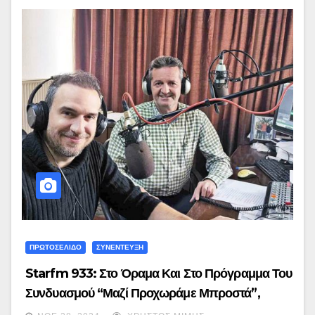
ΠΡΩΤΟΣΕΛΙΔΟ
ΣΥΝΕΝΤΕΥΞΗ
Starfm 933: Στο Όραμα Και Στο Πρόγραμμα Του
Συνδυασμού “Μαζί Προχωράμε Μπροστά”,
Αναφέρθηκε Ο Επικεφαλής Κωνσταντίνος