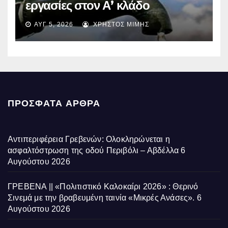
εργασίες στον Α’ κλάδο
ύδρευσης – Ποιες περιοχές
ΑΥΓ 5, 2026
ΧΡΉΣΤΟΣ ΜΊΜΗΣ
επηρεάζονται την Πέμπτη
ΠΡΌΣΦΑΤΑ ΆΡΘΡΑ
Αντιπεριφέρεια Γρεβενών: Ολοκληρώνεται η
ασφαλτόστρωση της οδού Περιβόλι – Αβδέλλα
6
Αυγούστου 2026
ΓΡΕΒΕΝΑ || «Πολιτιστικό Καλοκαίρι 2026» : Θερινό
Σινεμά με την βραβευμένη ταινία «Μικρές Ανάσες».
6
Αυγούστου 2026