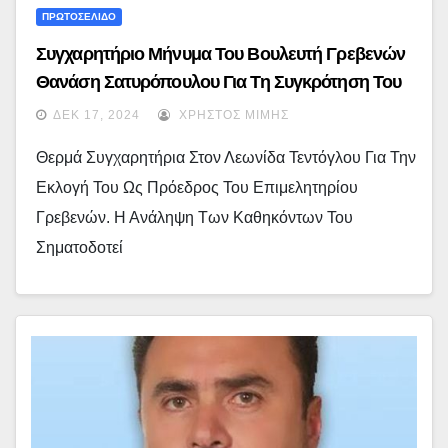
ΠΡΩΤΟΣΕΛΙΔΟ
Συγχαρητήριο Μήνυμα Του Βουλευτή Γρεβενών
Θανάση Σατυρόπουλου Για Τη Συγκρότηση Του
Διοικητικού Συμβουλίου Του Επιμελητηρίου
ΔΕΚ 17, 2024
ΧΡΉΣΤΟΣ ΜΊΜΗΣ
Γρεβενών
Θερμά Συγχαρητήρια Στον Λεωνίδα Τεντόγλου Για Την
Εκλογή Του Ως Πρόεδρος Του Επιμελητηρίου
Γρεβενών. Η Ανάληψη Των Καθηκόντων Του
Σηματοδοτεί