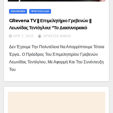
ΟΙΚΟΝΟΜΙΑ
ΠΡΩΤΟΣΕΛΙΔΟ
GRevena TV || Επιμελητήριο Γρεβενών ||
Λεωνίδας Τεντόγλου: “Το Διασυνοριακό
Πρόγραμμα Των 700.000€, Αν Υλοποιηθεί, Θα
ΑΠΡ 7, 2025
ΧΡΉΣΤΟΣ ΜΊΜΗΣ
Είναι Μοναδικό Για Τον Τόπο Μας”… – (video)
Δεν Έχουμε Την Πολυτέλεια Να Απορρίπτουμε Τέτοια
Έργα.. Ο Πρόεδρος Του Επιμελητηρίου Γρεβενών
Λεωνίδας Τεντόγλου, Με Αφορμή Και Την Συνέντευξη
Του