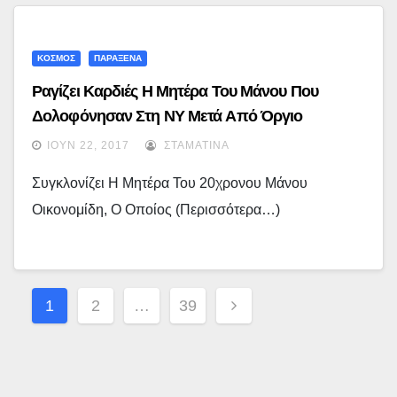
ΚΟΣΜΟΣ
ΠΑΡΑΞΕΝΑ
Ραγίζει Καρδιές Η Μητέρα Του Μάνου Που
Δολοφόνησαν Στη ΝΥ Μετά Από Όργιο
ΙΟΎΝ 22, 2017
ΣΤΑΜΑΤΊΝΑ
Συγκλονίζει Η Μητέρα Του 20χρονου Μάνου
Οικονομίδη, Ο Οποίος (περισσότερα…)
Σελιδοποίηση
1
2
…
39
Άρθρων