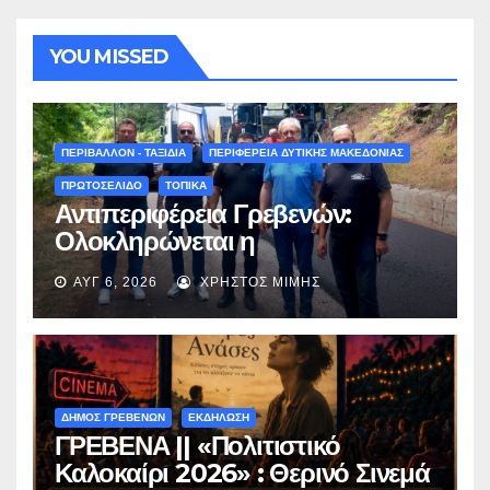
YOU MISSED
ΠΕΡΙΒΑΛΛΟΝ - ΤΑΞΙΔΙΑ
ΠΕΡΙΦΕΡΕΙΑ ΔΥΤΙΚΗΣ ΜΑΚΕΔΟΝΙΑΣ
ΠΡΩΤΟΣΕΛΙΔΟ
ΤΟΠΙΚΑ
Αντιπεριφέρεια Γρεβενών:
Ολοκληρώνεται η
ασφαλτόστρωση της οδού
ΑΥΓ 6, 2026
ΧΡΉΣΤΟΣ ΜΊΜΗΣ
Περιβόλι – Αβδέλλα
ΔΗΜΟΣ ΓΡΕΒΕΝΩΝ
ΕΚΔΗΛΩΣΗ
ΓΡΕΒΕΝΑ || «Πολιτιστικό
Καλοκαίρι 2026» : Θερινό Σινεμά