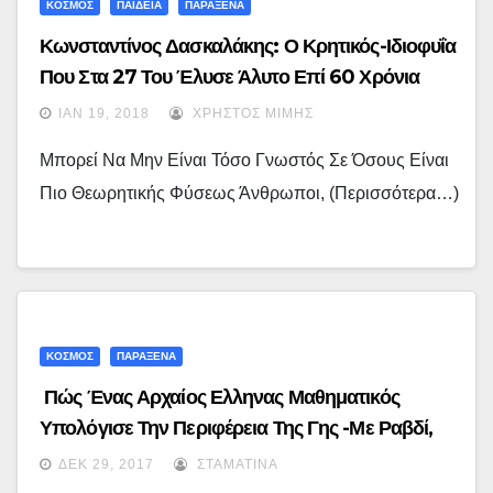
ΚΟΣΜΟΣ
ΠΑΙΔΕΙΑ
ΠΑΡΑΞΕΝΑ
Κωνσταντίνος Δασκαλάκης: Ο Κρητικός-Ιδιοφυΐα
Που Στα 27 Του Έλυσε Άλυτο Επί 60 Χρόνια
Μαθηματικό Γρίφο | Iefimerida.gr
ΙΑΝ 19, 2018
ΧΡΉΣΤΟΣ ΜΊΜΗΣ
Μπορεί Να Μην Είναι Τόσο Γνωστός Σε Όσους Είναι
Πιο Θεωρητικής Φύσεως Άνθρωποι, (περισσότερα…)
ΚΟΣΜΟΣ
ΠΑΡΑΞΕΝΑ
Πώς Ένας Αρχαίος Ελληνας Μαθηματικός
Υπολόγισε Την Περιφέρεια Της Γης -Με Ραβδί,
Πηγάδι Και Τις Γνώσεις Του
ΔΕΚ 29, 2017
ΣΤΑΜΑΤΊΝΑ