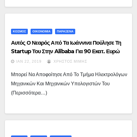
ΚΟΣΜΟΣ
ΟΙΚΟΝΟΜΙΑ
ΠΑΡΑΞΕΝΑ
Αυτός Ο Νεαρός Από Τα Ιωάννινα Πούλησε Τη
Startup Του Στην Alibaba Για 90 Εκατ. Ευρώ
(εικόνες + Video)
ΙΑΝ 22, 2019
ΧΡΉΣΤΟΣ ΜΊΜΗΣ
Μπορεί Να Αποφοίτησε Από Το Τμήμα Ηλεκτρολόγων
Μηχανικών Και Μηχανικών Υπολογιστών Του
(περισσότερα…)