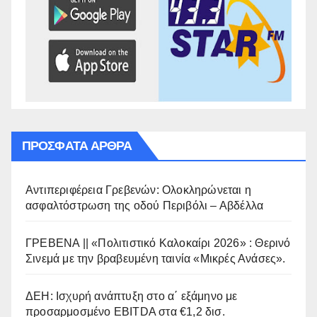
ΠΡΌΣΦΑΤΑ ΆΡΘΡΑ
Αντιπεριφέρεια Γρεβενών: Ολοκληρώνεται η
ασφαλτόστρωση της οδού Περιβόλι – Αβδέλλα
ΓΡΕΒΕΝΑ || «Πολιτιστικό Καλοκαίρι 2026» : Θερινό
Σινεμά με την βραβευμένη ταινία «Μικρές Ανάσες».
ΔΕΗ: Ισχυρή ανάπτυξη στο α΄ εξάμηνο με
προσαρμοσμένο EBITDA στα €1,2 δισ.