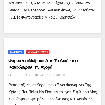
Μπλόκο Σε Έξι Άτομα Που Είχαν Ρίξει Δίχτυα Στο
Stardoll, Το Facebook Των Ανηλίκων, Και Ζητούσαν
Γυμνές Φωτογραφίες Μικρών Κοριτσιών.
ΔΙΑΔΙΚΤΥΟ
ΥΓΕΙΑ-ΔΙΑΤΡΟΦΗ
Φάρμακα «μαϊμού» Από Το Διαδίκτυο
Κατακλύζουν Την Αγορά
ΣΕΠ 9, 2013
ΧΡΉΣΤΟΣ ΜΊΜΗΣ
Ρεπορτάζ: Ντίνα Καραμάνου Είναι Φαινόμενο Της
Κρίσης Που Τείνει Να Γίνει «μάστιγα» Στη Χώρα Μας.
Σκευάσματα Αμφιβόλου Προέλευσης Και Χειρίστης