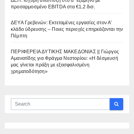
ΔΕΗ: Ισχυρή ανάπτυξη στο α΄ εξάμηνο με
προσαρμοσμένο EBITDA στα €1,2 δισ.
ΔΕΥΑ Γρεβενών: Εκτεταμένες εργασίες στον Α’
κλάδο ύδρευσης – Ποιες περιοχές επηρεάζονται την
Πέμπτη
ΠΕΡΙΦΕΡΕΙΑ ΔΥΤΙΚΗΣ ΜΑΚΕΔΟΝΙΑΣ || Γιώργος
Αμανατίδης για Φράγμα Νεστορίου: «Η δέσμευσή
μας γίνεται πράξη με εξασφαλισμένη
χρηματοδότηση»