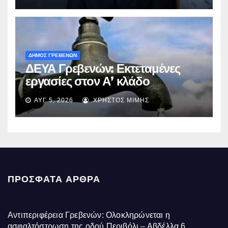
ΔΗΜΟΣ ΓΡΕΒΕΝΩΝ
ΔΕΥΑ Γρεβενών: Εκτεταμένες
εργασίες στον Α’ κλάδο
ύδρευσης – Ποιες περιοχές
ΑΥΓ 5, 2026
ΧΡΉΣΤΟΣ ΜΊΜΗΣ
επηρεάζονται την Πέμπτη
ΠΡΌΣΦΑΤΑ ΆΡΘΡΑ
Αντιπεριφέρεια Γρεβενών: Ολοκληρώνεται η
ασφαλτόστρωση της οδού Περιβόλι – Αβδέλλα
6