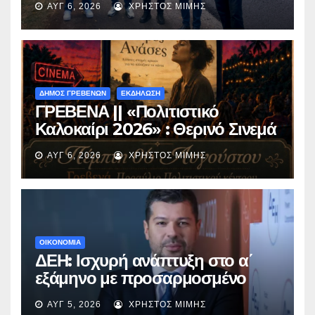
ΑΥΓ 6, 2026
ΧΡΉΣΤΟΣ ΜΊΜΗΣ
Περιβόλι – Αβδέλλα
ΔΗΜΟΣ ΓΡΕΒΕΝΩΝ
ΕΚΔΗΛΩΣΗ
ΓΡΕΒΕΝΑ || «Πολιτιστικό
Καλοκαίρι 2026» : Θερινό Σινεμά
με την βραβευμένη ταινία
ΑΥΓ 6, 2026
ΧΡΉΣΤΟΣ ΜΊΜΗΣ
«Μικρές Ανάσες».
ΟΙΚΟΝΟΜΙΑ
ΔΕΗ: Ισχυρή ανάπτυξη στο α΄
εξάμηνο με προσαρμοσμένο
EBITDA στα €1,2 δισ.
ΑΥΓ 5, 2026
ΧΡΉΣΤΟΣ ΜΊΜΗΣ