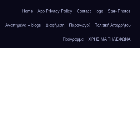
Home
App Privacy Policy
Contact
logo
Star- Photos
Αγαπημένα – blogs
Διαφήμιση
Παραγωγοί
Πολιτική Απορρήτου
Πρόγραμμα
ΧΡΗΣΙΜΑ ΤΗΛΕΦΩΝΑ