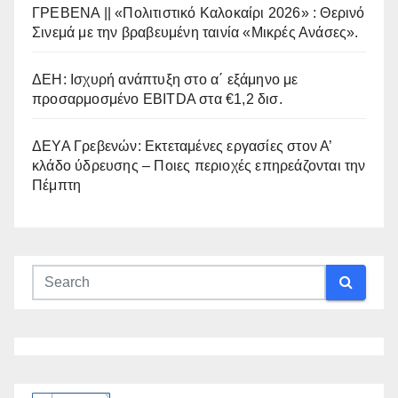
ΓΡΕΒΕΝΑ || «Πολιτιστικό Καλοκαίρι 2026» : Θερινό
Σινεμά με την βραβευμένη ταινία «Μικρές Ανάσες».
ΔΕΗ: Ισχυρή ανάπτυξη στο α΄ εξάμηνο με
προσαρμοσμένο EBITDA στα €1,2 δισ.
ΔΕΥΑ Γρεβενών: Εκτεταμένες εργασίες στον Α’
κλάδο ύδρευσης – Ποιες περιοχές επηρεάζονται την
Πέμπτη