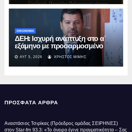
ΟΙΚΟΝΟΜΙΑ
ΔΕΗ: Ισχυρή ανάπτυξη στο α΄
εξάμηνο με προσαρμοσμένο
EBITDA στα €1,2 δισ.
ΑΥΓ 5, 2026
ΧΡΉΣΤΟΣ ΜΊΜΗΣ
ΠΡΌΣΦΑΤΑ ΆΡΘΡΑ
Αναστάσιος Τσιρίκας (Πρόεδρος ομάδας ΣΕΙΡΗΝΕΣ)
στον Star-fm 93.3: «Το όνειρο έγινε πραγματικότητα – Σας