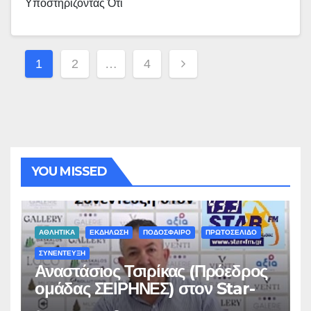
Υποστηρίζοντας Ότι
Σελιδοποίηση
1
2
…
4
Άρθρων
YOU MISSED
ΑΘΛΗΤΙΚΑ
ΕΚΔΗΛΩΣΗ
ΠΟΔΟΣΦΑΙΡΟ
ΠΡΩΤΟΣΕΛΙΔΟ
ΣΥΝΕΝΤΕΥΞΗ
Αναστάσιος Τσιρίκας (Πρόεδρος
ομάδας ΣΕΙΡΗΝΕΣ) στον Star-
fm 93.3: «Το όνειρο έγινε