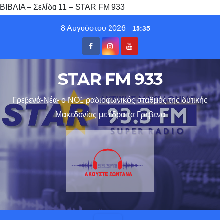
ΒΙΒΛΙΑ – Σελίδα 11 – STAR FM 933
Skip
8 Αυγούστου 2026
15:35
to
content
STAR FM 933
Γρεβενά-Νέα- ο ΝΟ1 ραδιοφωνικός σταθμός της δυτικής
Μακεδονίας με έδρα τα Γρεβενα