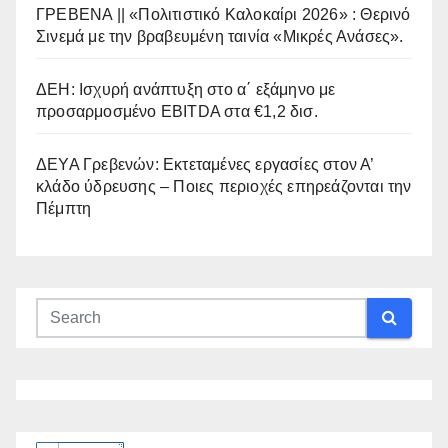
ΓΡΕΒΕΝΑ || «Πολιτιστικό Καλοκαίρι 2026» : Θερινό
Σινεμά με την βραβευμένη ταινία «Μικρές Ανάσες».
ΔΕΗ: Ισχυρή ανάπτυξη στο α΄ εξάμηνο με
προσαρμοσμένο EBITDA στα €1,2 δισ.
ΔΕΥΑ Γρεβενών: Εκτεταμένες εργασίες στον Α’
κλάδο ύδρευσης – Ποιες περιοχές επηρεάζονται την
Πέμπτη