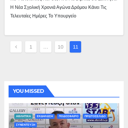
Η Νέα Σχολική Χρονιά Αγώνα Δρόμου Κάνει Τις
Τελευταίες Ημέρες Το Υπουργείο
Σελιδοποίηση
1
…
10
11
Άρθρων
YOU MISSED
ΑΘΛΗΤΙΚΑ
ΕΚΔΗΛΩΣΗ
ΠΟΔΟΣΦΑΙΡΟ
ΠΡΩΤΟΣΕΛΙΔΟ
ΣΥΝΕΝΤΕΥΞΗ