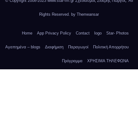
© Copyright 2008-2023 www.star-fm.gr Σχεδιασμός Σιδέρης Γιώργος. All
Rights Reserved. by
Themeansar
Home
App Privacy Policy
Contact
logo
Star- Photos
Αγαπημένα – blogs
Διαφήμιση
Παραγωγοί
Πολιτική Απορρήτου
Πρόγραμμα
ΧΡΗΣΙΜΑ ΤΗΛΕΦΩΝΑ