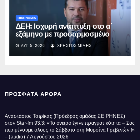
ΟΙΚΟΝΟΜΙΑ
ΔΕΗ: Ισχυρή ανάπτυξη στο α΄
εξάμηνο με προσαρμοσμένο
EBITDA στα €1,2 δισ.
ΑΥΓ 5, 2026
ΧΡΉΣΤΟΣ ΜΊΜΗΣ
ΠΡΌΣΦΑΤΑ ΆΡΘΡΑ
Αναστάσιος Τσιρίκας (Πρόεδρος ομάδας ΣΕΙΡΗΝΕΣ)
στον Star-fm 93.3: «Το όνειρο έγινε πραγματικότητα – Σας
περιμένουμε όλους το Σάββατο στη Μυρσίνα Γρεβενών !»
– (audio)
7 Αυγούστου 2026