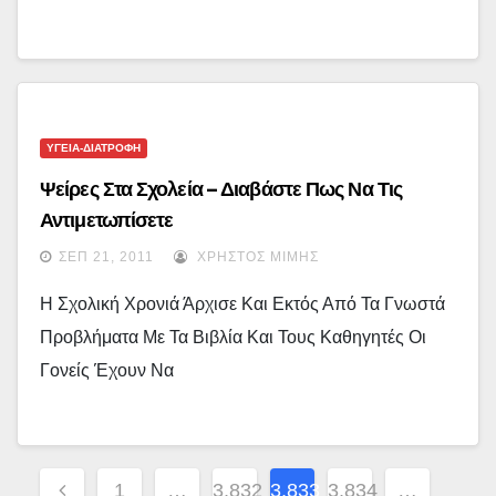
ΥΓΕΙΑ-ΔΙΑΤΡΟΦΗ
Ψείρες Στα Σχολεία – Διαβάστε Πως Να Τις
Αντιμετωπίσετε
ΣΕΠ 21, 2011
ΧΡΉΣΤΟΣ ΜΊΜΗΣ
Η Σχολική Χρονιά Άρχισε Και Εκτός Από Τα Γνωστά
Προβλήματα Με Τα Βιβλία Και Τους Καθηγητές Οι
Γονείς Έχουν Να
Σελιδοποίηση
1
…
3,832
3,833
3,834
…