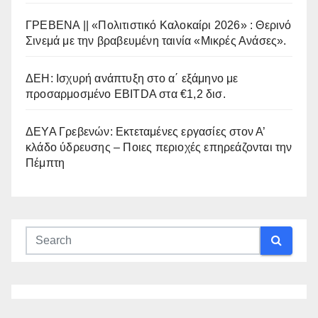
ΓΡΕΒΕΝΑ || «Πολιτιστικό Καλοκαίρι 2026» : Θερινό
Σινεμά με την βραβευμένη ταινία «Μικρές Ανάσες».
ΔΕΗ: Ισχυρή ανάπτυξη στο α΄ εξάμηνο με
προσαρμοσμένο EBITDA στα €1,2 δισ.
ΔΕΥΑ Γρεβενών: Εκτεταμένες εργασίες στον Α’
κλάδο ύδρευσης – Ποιες περιοχές επηρεάζονται την
Πέμπτη