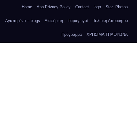
Home
App Privacy Policy
Contact
logo
Star- Photos
Αγαπημένα – blogs
Διαφήμιση
Παραγωγοί
Πολιτική Απορρήτου
Πρόγραμμα
ΧΡΗΣΙΜΑ ΤΗΛΕΦΩΝΑ