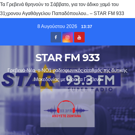
Τα Γρεβενά θρηνούν το Σάββατο, για τον άδικο χαμό του
31χρονου Αγαθάγγελου Παπαδόπουλου.. – STAR FM 933
Skip
8 Αυγούστου 2026
13:37
to
content
STAR FM 933
Γρεβενά-Νέα- ο ΝΟ1 ραδιοφωνικός σταθμός της δυτικής
Μακεδονίας με έδρα τα Γρεβενα