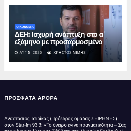
ΟΙΚΟΝΟΜΙΑ
ΔΕΗ: Ισχυρή ανάπτυξη στο α΄
εξάμηνο με προσαρμοσμένο
EBITDA στα €1,2 δισ.
ΑΥΓ 5, 2026
ΧΡΉΣΤΟΣ ΜΊΜΗΣ
ΠΡΌΣΦΑΤΑ ΆΡΘΡΑ
Αναστάσιος Τσιρίκας (Πρόεδρος ομάδας ΣΕΙΡΗΝΕΣ)
στον Star-fm 93.3: «Το όνειρο έγινε πραγματικότητα – Σας