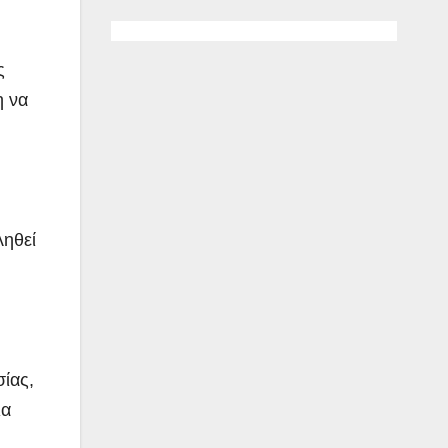
ς
η να
ληθεί
ίας,
ια