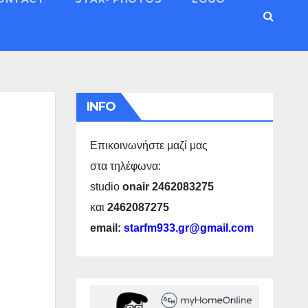
INFO
Επικοινωνήστε μαζί μας
στα τηλέφωνα:
studio
onair 2462083275
και
2462087275
email:
starfm933.gr@gmail.com