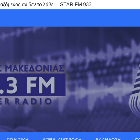
γαζόμενος αν δεν το λάβει – STAR FM 933
ΠΟΛΙΤΙΚΗ
ΥΓΕΙΑ-ΔΙΑΤΡΟΦΗ
ΕΚΔΗΛΩΣΗ
C