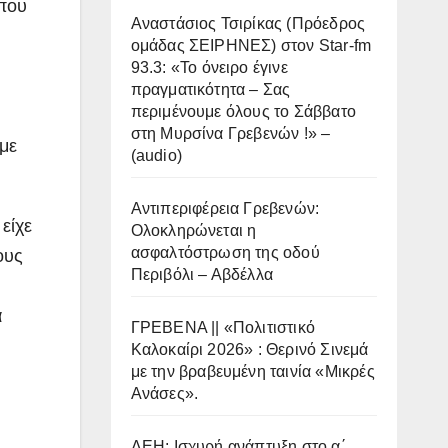
 που
Αναστάσιος Τσιρίκας (Πρόεδρος
ομάδας ΣΕΙΡΗΝΕΣ) στον Star-fm
93.3: «Το όνειρο έγινε
ή
πραγματικότητα – Σας
περιμένουμε όλους το Σάββατο
στη Μυρσίνα Γρεβενών !» –
 με
(audio)
Αντιπεριφέρεια Γρεβενών:
είχε
Ολοκληρώνεται η
ασφαλτόστρωση της οδού
ους
Περιβόλι – Αβδέλλα
α
ΓΡΕΒΕΝΑ || «Πολιτιστικό
Καλοκαίρι 2026» : Θερινό Σινεμά
με την βραβευμένη ταινία «Μικρές
Ανάσες».
ΔΕΗ: Ισχυρή ανάπτυξη στο α΄