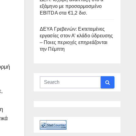
εξάμηνο με προσαρμοσμένο
EBITDA στα €1,2 δισ.
ΔΕΥΑ Γρεβενών: Εκτεταμένες
εργασίες στον Α’ κλάδο ύδρευσης
– Ποιες περιοχές επηρεάζονται
την Πέμπτη
ορμή
ε,
νη
τικά