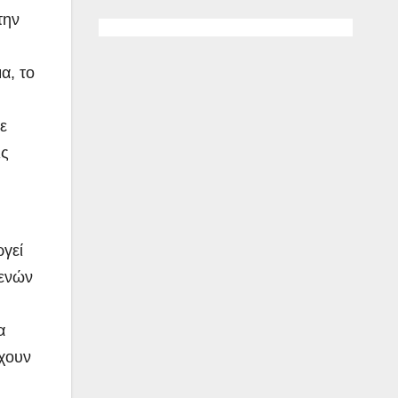
την
α, το
ε
ις
ργεί
γενών
α
ύχουν