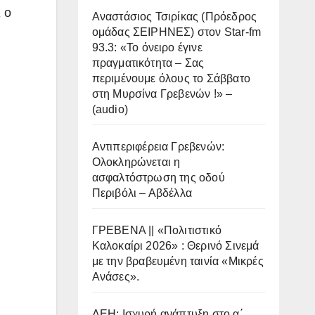
 ο
Αναστάσιος Τσιρίκας (Πρόεδρος
ομάδας ΣΕΙΡΗΝΕΣ) στον Star-fm
93.3: «Το όνειρο έγινε
πραγματικότητα – Σας
περιμένουμε όλους το Σάββατο
στη Μυρσίνα Γρεβενών !» –
(audio)
Αντιπεριφέρεια Γρεβενών:
Ολοκληρώνεται η
ασφαλτόστρωση της οδού
Περιβόλι – Αβδέλλα
ΓΡΕΒΕΝΑ || «Πολιτιστικό
Καλοκαίρι 2026» : Θερινό Σινεμά
με την βραβευμένη ταινία «Μικρές
Ανάσες».
ΔΕΗ: Ισχυρή ανάπτυξη στο α΄