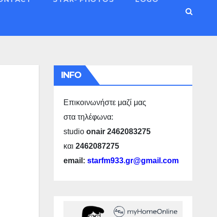
INFO
Επικοινωνήστε μαζί μας
στα τηλέφωνα:
studio
onair 2462083275
και
2462087275
email:
starfm933.gr@gmail.com