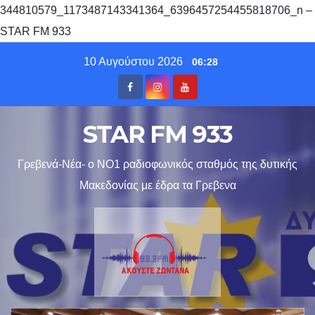
344810579_1173487143341364_6396457254455818706_n –
STAR FM 933
Skip
10 Αυγούστου 2026
06:28
to
content
STAR FM 933
Γρεβενά-Νέα- ο ΝΟ1 ραδιοφωνικός σταθμός της δυτικής
Μακεδονίας με έδρα τα Γρεβενα