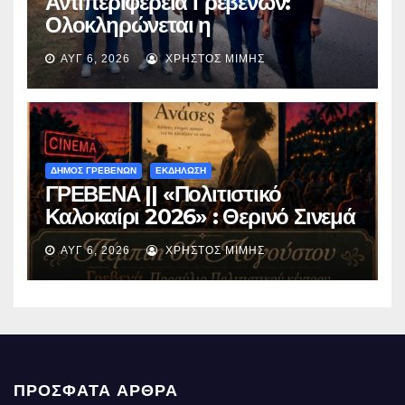
Αντιπεριφέρεια Γρεβενών:
Ολοκληρώνεται η
ασφαλτόστρωση της οδού
ΑΥΓ 6, 2026
ΧΡΉΣΤΟΣ ΜΊΜΗΣ
Περιβόλι – Αβδέλλα
ΔΗΜΟΣ ΓΡΕΒΕΝΩΝ
ΕΚΔΗΛΩΣΗ
ΓΡΕΒΕΝΑ || «Πολιτιστικό
Καλοκαίρι 2026» : Θερινό Σινεμά
με την βραβευμένη ταινία
ΑΥΓ 6, 2026
ΧΡΉΣΤΟΣ ΜΊΜΗΣ
«Μικρές Ανάσες».
ΠΡΌΣΦΑΤΑ ΆΡΘΡΑ