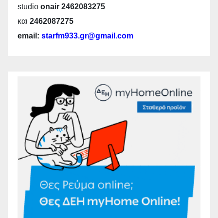
studio
onair 2462083275
και
2462087275
email:
starfm933.gr@gmail.com