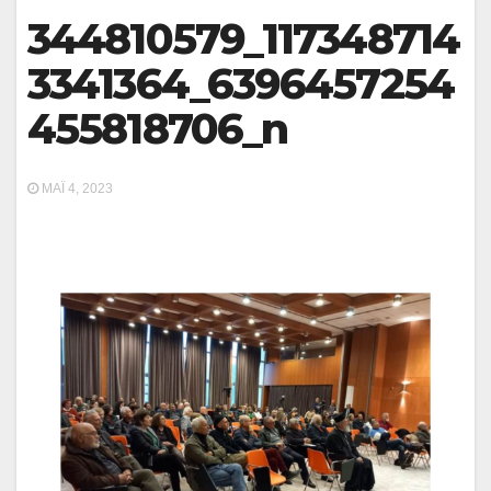
344810579_117348714
3341364_6396457254
455818706_n
ΜΆΙ 4, 2023