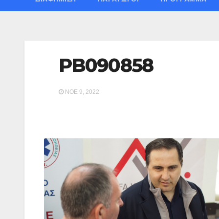
PB090858
ΝΟΈ 9, 2022