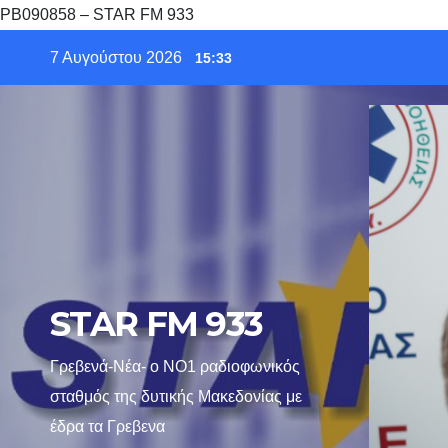
PB090858 – STAR FM 933
Skip
7 Αυγούστου 2026
15:33
to
content
STAR FM 933
Γρεβενά-Νέα- ο ΝΟ1 ραδιοφωνικός
σταθμός της δυτικής Μακεδονίας με
έδρα τα Γρεβενα