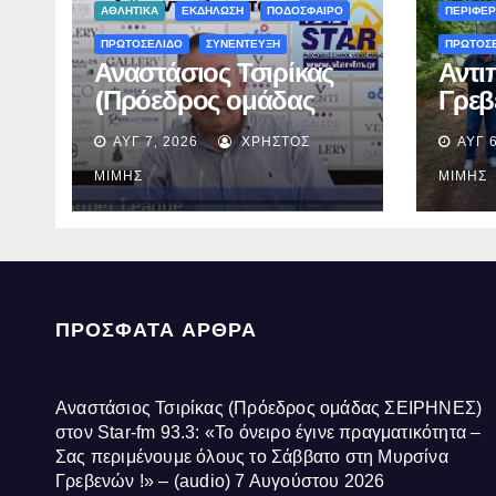
ΑΘΛΗΤΙΚΑ
ΕΚΔΗΛΩΣΗ
ΠΟΔΟΣΦΑΙΡΟ
ΠΕΡΙΦΕΡ
ΠΡΩΤΟΣΕΛΙΔΟ
ΣΥΝΕΝΤΕΥΞΗ
ΠΡΩΤΟΣ
Αναστάσιος Τσιρίκας
Αντι
(Πρόεδρος ομάδας
Γρεβ
ΣΕΙΡΗΝΕΣ) στον Star-
Ολοκ
ΑΥΓ 7, 2026
ΧΡΉΣΤΟΣ
ΑΥΓ 6
fm 93.3: «Το όνειρο
ασφα
έγινε πραγματικότητα –
οδού
ΜΊΜΗΣ
ΜΊΜΗΣ
Σας περιμένουμε
Αβδέ
όλους το Σάββατο στη
Μυρσίνα Γρεβενών !» –
(audio)
ΠΡΌΣΦΑΤΑ ΆΡΘΡΑ
Αναστάσιος Τσιρίκας (Πρόεδρος ομάδας ΣΕΙΡΗΝΕΣ)
στον Star-fm 93.3: «Το όνειρο έγινε πραγματικότητα –
Σας περιμένουμε όλους το Σάββατο στη Μυρσίνα
Γρεβενών !» – (audio)
7 Αυγούστου 2026