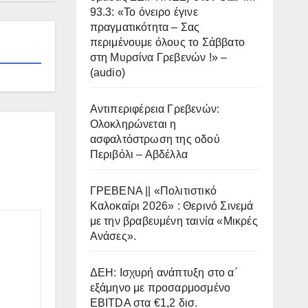
93.3: «Το όνειρο έγινε
πραγματικότητα – Σας
περιμένουμε όλους το Σάββατο
στη Μυρσίνα Γρεβενών !» –
(audio)
Αντιπεριφέρεια Γρεβενών:
Ολοκληρώνεται η
ασφαλτόστρωση της οδού
Περιβόλι – Αβδέλλα
ΓΡΕΒΕΝΑ || «Πολιτιστικό
Καλοκαίρι 2026» : Θερινό Σινεμά
με την βραβευμένη ταινία «Μικρές
Ανάσες».
ΔΕΗ: Ισχυρή ανάπτυξη στο α΄
εξάμηνο με προσαρμοσμένο
EBITDA στα €1,2 δισ.