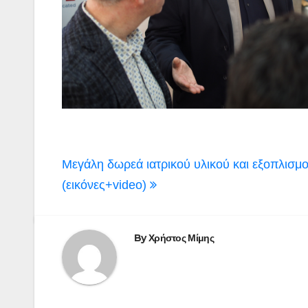
Πλοήγηση
Μεγάλη δωρεά ιατρικού υλικού και εξοπλ
άρθρων
(εικόνες+video)
By
Χρήστος Μίμης