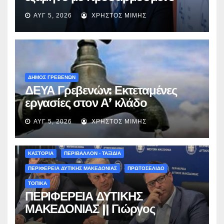
EBITDA στα €1,2 δισ.
ΑΥΓ 5, 2026
ΧΡΉΣΤΟΣ ΜΊΜΗΣ
ΔΗΜΟΣ ΓΡΕΒΕΝΩΝ
ΔΕΥΑ Γρεβενών: Εκτεταμένες
εργασίες στον Α’ κλάδο
ύδρευσης – Ποιες περιοχές
ΑΥΓ 5, 2026
ΧΡΉΣΤΟΣ ΜΊΜΗΣ
επηρεάζονται την Πέμπτη
ΚΑΣΤΟΡΙΑ
ΠΕΡΙΒΑΛΛΟΝ - ΤΑΞΙΔΙΑ
ΠΕΡΙΦΕΡΕΙΑ ΔΥΤΙΚΗΣ ΜΑΚΕΔΟΝΙΑΣ
ΠΡΩΤΟΣΕΛΙΔΟ
ΤΟΠΙΚΑ
ΠΕΡΙΦΕΡΕΙΑ ΔΥΤΙΚΗΣ
ΜΑΚΕΔΟΝΙΑΣ || Γιώργος
Αμανατίδης για Φράγμα