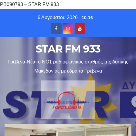
PB090793 – STAR FM 933
Skip
6 Αυγούστου 2026
10:16
to
content
STAR FM 933
Γρεβενά-Νέα- ο ΝΟ1 ραδιοφωνικός σταθμός της δυτικής
Μακεδονίας με έδρα τα Γρεβενα