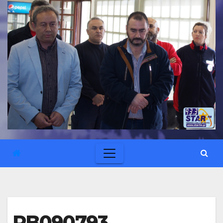
PB090793