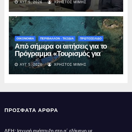
ΑΥΓ 5, 2026
ΧΡΉΣΤΟΣ ΜΊΜΗΣ
Νεστορίου: «Η δέσμευσή μας
γίνεται πράξη με εξασφαλισμένη
χρηματοδότηση»
ΟΙΚΟΝΟΜΙΑ
ΠΕΡΙΒΑΛΛΟΝ - ΤΑΞΙΔΙΑ
ΠΡΩΤΟΣΕΛΙΔΟ
Από σήμερα οι αιτήσεις για το
Πρόγραμμα «Τουρισμός για
Όλους 2026-2027» – Πότε λήγει
ΑΥΓ 5, 2026
ΧΡΉΣΤΟΣ ΜΊΜΗΣ
η προσθεσμία
ΠΡΌΣΦΑΤΑ ΆΡΘΡΑ
ΔΕΗ: Ισχυρή ανάπτυξη στο α΄ εξάμηνο με