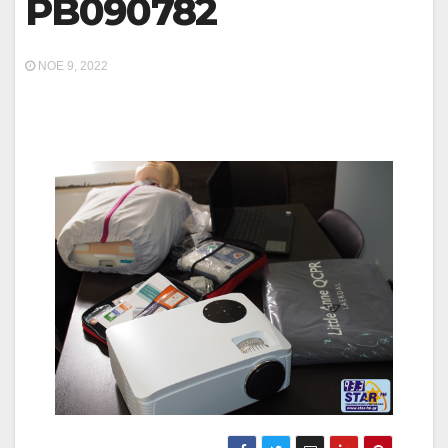
PB090782
ΝΟΈ 9, 2022