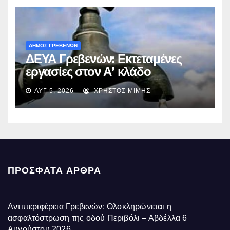
ΔΗΜΟΣ ΓΡΕΒΕΝΩΝ
ΔΕΥΑ Γρεβενών: Εκτεταμένες
εργασίες στον Α’ κλάδο
ύδρευσης – Ποιες περιοχές
ΑΥΓ 5, 2026
ΧΡΉΣΤΟΣ ΜΊΜΗΣ
επηρεάζονται την Πέμπτη
ΠΡΌΣΦΑΤΑ ΆΡΘΡΑ
Αντιπεριφέρεια Γρεβενών: Ολοκληρώνεται η
ασφαλτόστρωση της οδού Περιβόλι – Αβδέλλα
6
Αυγούστου 2026