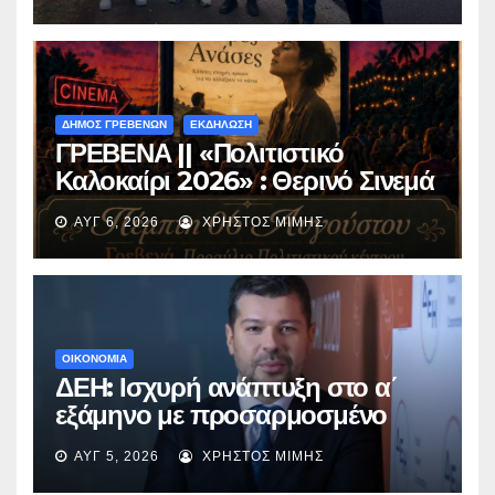
Περιβόλι – Αβδέλλα
ΔΗΜΟΣ ΓΡΕΒΕΝΩΝ
ΕΚΔΗΛΩΣΗ
ΓΡΕΒΕΝΑ || «Πολιτιστικό
Καλοκαίρι 2026» : Θερινό Σινεμά
με την βραβευμένη ταινία
ΑΥΓ 6, 2026
ΧΡΉΣΤΟΣ ΜΊΜΗΣ
«Μικρές Ανάσες».
ΟΙΚΟΝΟΜΙΑ
ΔΕΗ: Ισχυρή ανάπτυξη στο α΄
εξάμηνο με προσαρμοσμένο
EBITDA στα €1,2 δισ.
ΑΥΓ 5, 2026
ΧΡΉΣΤΟΣ ΜΊΜΗΣ