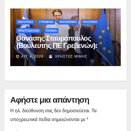
ΑΘΛΗΤΙΚΑ
ΓΡΕΒΕΝΑ
ΟΙΚΟΝΟΜΙΑ
ΠΟΛΙΤΙΚΗ
ΠΡΩΤΟΣΕΛΙΔΟ
ΤΟΠΙΚΑ
Θανάσης Σταυρόπουλος
(Βουλευτής ΠΕ Γρεβενών):
Έκτακτη χρηματοδότηση
ΑΥΓ 4, 2026
ΧΡΉΣΤΟΣ ΜΊΜΗΣ
400.000€ για επιπλέον
εργασίες στο Δημοτικό Στάδιο
Γρεβενών «Μίλτος Τεντόγλου»
Αφήστε μια απάντηση
Η ηλ. διεύθυνση σας δεν δημοσιεύεται.
Τα
υποχρεωτικά πεδία σημειώνονται με
*