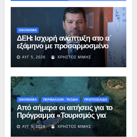
ΟΙΚΟΝΟΜΙΑ
ΔΕΗ: Ισχυρή ανάπτυξη στο α΄
εξάμηνο με προσαρμοσμένο
EBITDA στα €1,2 δισ.
ΑΥΓ 5, 2026
ΧΡΉΣΤΟΣ ΜΊΜΗΣ
ΟΙΚΟΝΟΜΙΑ
ΠΕΡΙΒΑΛΛΟΝ - ΤΑΞΙΔΙΑ
ΠΡΩΤΟΣΕΛΙΔΟ
Από σήμερα οι αιτήσεις για το
Πρόγραμμα «Τουρισμός για
Όλους 2026-2027» – Πότε λήγει
ΑΥΓ 5, 2026
ΧΡΉΣΤΟΣ ΜΊΜΗΣ
η προσθεσμία