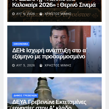
Καλοκαίρι 2026» : Θερινό Σινεμά
με την βραβευμένη ταινία
ΑΥΓ 6, 2026
ΧΡΉΣΤΟΣ ΜΊΜΗΣ
«Μικρές Ανάσες».
ΟΙΚΟΝΟΜΙΑ
ΔΕΗ: Ισχυρή ανάπτυξη στο α΄
εξάμηνο με προσαρμοσμένο
EBITDA στα €1,2 δισ.
ΑΥΓ 5, 2026
ΧΡΉΣΤΟΣ ΜΊΜΗΣ
ΔΗΜΟΣ ΓΡΕΒΕΝΩΝ
ΔΕΥΑ Γρεβενών: Εκτεταμένες
εργασίες στον Α’ κλάδο