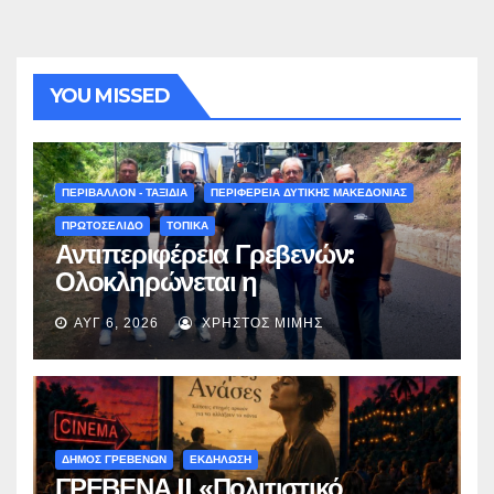
YOU MISSED
ΠΕΡΙΒΑΛΛΟΝ - ΤΑΞΙΔΙΑ
ΠΕΡΙΦΕΡΕΙΑ ΔΥΤΙΚΗΣ ΜΑΚΕΔΟΝΙΑΣ
ΠΡΩΤΟΣΕΛΙΔΟ
ΤΟΠΙΚΑ
Αντιπεριφέρεια Γρεβενών:
Ολοκληρώνεται η
ασφαλτόστρωση της οδού
ΑΥΓ 6, 2026
ΧΡΉΣΤΟΣ ΜΊΜΗΣ
Περιβόλι – Αβδέλλα
ΔΗΜΟΣ ΓΡΕΒΕΝΩΝ
ΕΚΔΗΛΩΣΗ
ΓΡΕΒΕΝΑ || «Πολιτιστικό