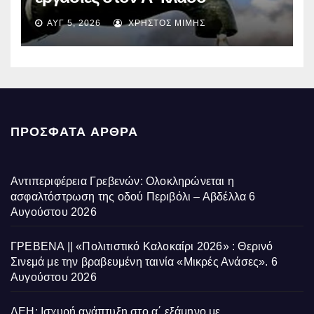
ύδρευσης – Ποιες περιοχές
ΑΥΓ 5, 2026
ΧΡΉΣΤΟΣ ΜΊΜΗΣ
επηρεάζονται την Πέμπτη
ΠΡΌΣΦΑΤΑ ΆΡΘΡΑ
Αντιπεριφέρεια Γρεβενών: Ολοκληρώνεται η
ασφαλτόστρωση της οδού Περιβόλι – Αβδέλλα
6
Αυγούστου 2026
ΓΡΕΒΕΝΑ || «Πολιτιστικό Καλοκαίρι 2026» : Θερινό
Σινεμά με την βραβευμένη ταινία «Μικρές Ανάσες».
6
Αυγούστου 2026
ΔΕΗ: Ισχυρή ανάπτυξη στο α΄ εξάμηνο με