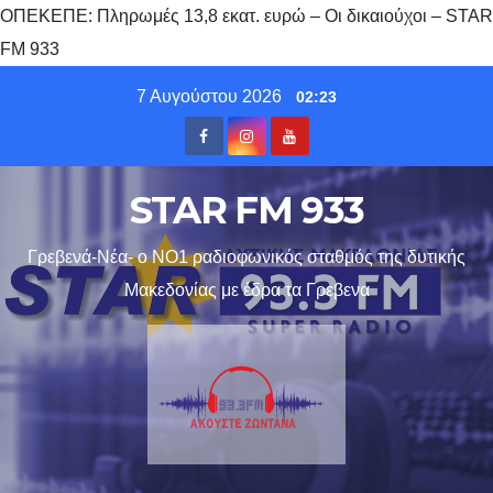
ΟΠΕΚΕΠΕ: Πληρωμές 13,8 εκατ. ευρώ – Οι δικαιούχοι – STAR
FM 933
Skip
7 Αυγούστου 2026
02:23
to
content
STAR FM 933
Γρεβενά-Νέα- ο ΝΟ1 ραδιοφωνικός σταθμός της δυτικής
Μακεδονίας με έδρα τα Γρεβενα