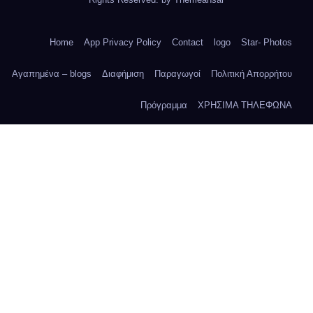
Home
App Privacy Policy
Contact
logo
Star- Photos
Αγαπημένα – blogs
Διαφήμιση
Παραγωγοί
Πολιτική Απορρήτου
Πρόγραμμα
ΧΡΗΣΙΜΑ ΤΗΛΕΦΩΝΑ