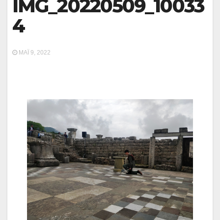
IMG_20220509_10033
4
ΜΆΙ 9, 2022