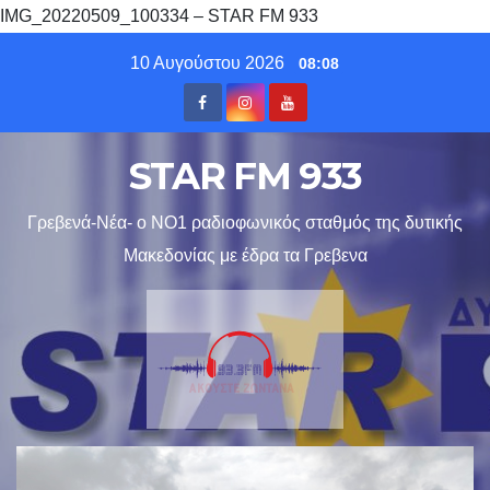
IMG_20220509_100334 – STAR FM 933
Skip
10 Αυγούστου 2026
08:08
to
content
STAR FM 933
Γρεβενά-Νέα- ο ΝΟ1 ραδιοφωνικός σταθμός της δυτικής
Μακεδονίας με έδρα τα Γρεβενα