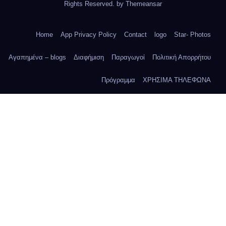
Rights Reserved. by
Themeansar
Home
App Privacy Policy
Contact
logo
Star- Photos
Αγαπημένα – blogs
Διαφήμιση
Παραγωγοί
Πολιτική Απορρήτου
Πρόγραμμα
ΧΡΗΣΙΜΑ ΤΗΛΕΦΩΝΑ