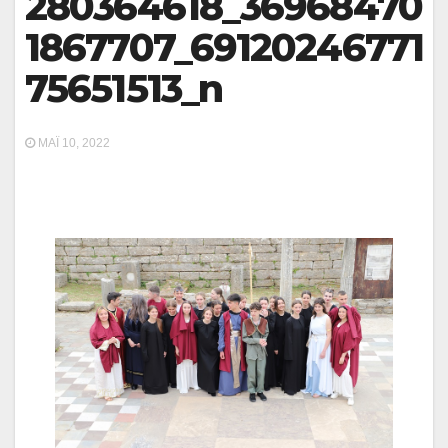
280364618_36968470
1867707_69120246771
75651513_n
ΜΆΙ 10, 2022