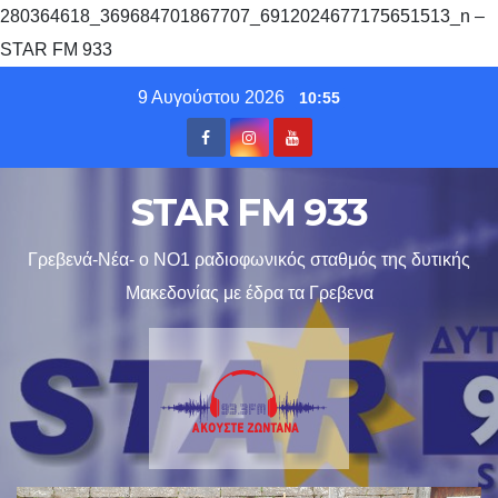
280364618_369684701867707_6912024677175651513_n –
STAR FM 933
Skip
9 Αυγούστου 2026
10:55
to
content
STAR FM 933
Γρεβενά-Νέα- ο ΝΟ1 ραδιοφωνικός σταθμός της δυτικής
Μακεδονίας με έδρα τα Γρεβενα