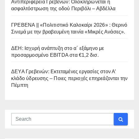
Αντιπεριφέρεια Γρεβενών: Ολοκληρώνεται η
ασφαλτόστρωση της οδού Περιβόλι – Αβδέλλα
ΓΡΕΒΕΝΑ || «Πολιτιστικό Καλοκαίρι 2026» : Θερινό
Σινεμά με την βραβευμένη ταινία «Μικρές Ανάσες».
ΔΕΗ: Ισχυρή ανάπτυξη στο α΄ εξάμηνο με
προσαρμοσμένο EBITDA στα €1,2 δισ.
ΔΕΥΑ Γρεβενών: Εκτεταμένες εργασίες στον Α’
κλάδο ύδρευσης – Ποιες περιοχές επηρεάζονται την
Πέμπτη