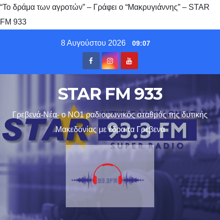
“Το δράμα των αγροτών” – Γράφει ο “Μακρυγιάννης” – STAR
FM 933
Skip
8 Αυγούστου 2026
09:07
to
content
STAR FM 933
Γρεβενά-Νέα- ο ΝΟ1 ραδιοφωνικός σταθμός της δυτικής
Μακεδονίας με έδρα τα Γρεβενα