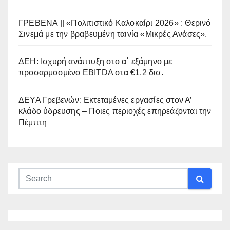
ΓΡΕΒΕΝΑ || «Πολιτιστικό Καλοκαίρι 2026» : Θερινό
Σινεμά με την βραβευμένη ταινία «Μικρές Ανάσες».
ΔΕΗ: Ισχυρή ανάπτυξη στο α΄ εξάμηνο με
προσαρμοσμένο EBITDA στα €1,2 δισ.
ΔΕΥΑ Γρεβενών: Εκτεταμένες εργασίες στον Α’
κλάδο ύδρευσης – Ποιες περιοχές επηρεάζονται την
Πέμπτη