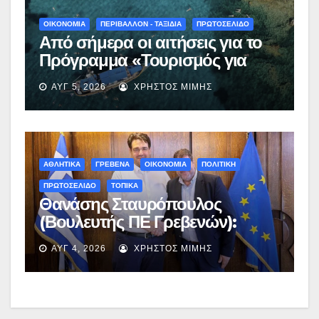
ΟΙΚΟΝΟΜΙΑ
ΠΕΡΙΒΑΛΛΟΝ - ΤΑΞΙΔΙΑ
ΠΡΩΤΟΣΕΛΙΔΟ
Από σήμερα οι αιτήσεις για το
Πρόγραμμα «Τουρισμός για
Όλους 2026-2027» – Πότε λήγει
ΑΥΓ 5, 2026
ΧΡΉΣΤΟΣ ΜΊΜΗΣ
η προσθεσμία
ΑΘΛΗΤΙΚΑ
ΓΡΕΒΕΝΑ
ΟΙΚΟΝΟΜΙΑ
ΠΟΛΙΤΙΚΗ
ΠΡΩΤΟΣΕΛΙΔΟ
ΤΟΠΙΚΑ
Θανάσης Σταυρόπουλος
(Βουλευτής ΠΕ Γρεβενών):
Έκτακτη χρηματοδότηση
ΑΥΓ 4, 2026
ΧΡΉΣΤΟΣ ΜΊΜΗΣ
400.000€ για επιπλέον
εργασίες στο Δημοτικό Στάδιο
Γρεβενών «Μίλτος Τεντόγλου»