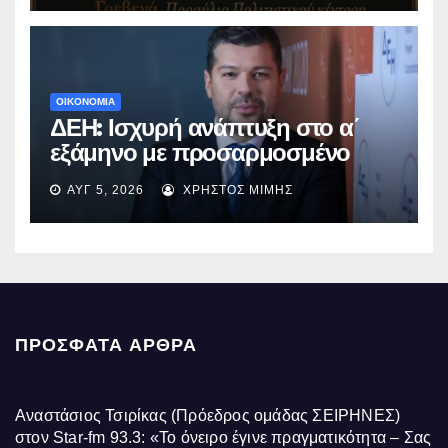
ΟΙΚΟΝΟΜΙΑ
ΔΕΗ: Ισχυρή ανάπτυξη στο α΄
εξάμηνο με προσαρμοσμένο
EBITDA στα €1,2 δισ.
ΑΥΓ 5, 2026
ΧΡΉΣΤΟΣ ΜΊΜΗΣ
ΠΡΌΣΦΑΤΑ ΆΡΘΡΑ
Αναστάσιος Τσιρίκας (Πρόεδρος ομάδας ΣΕΙΡΗΝΕΣ)
στον Star-fm 93.3: «Το όνειρο έγινε πραγματικότητα – Σας