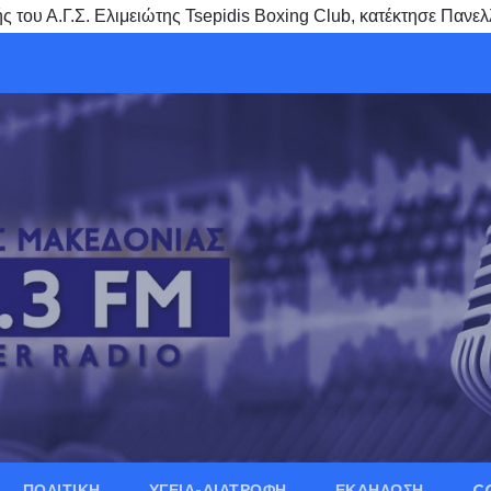
ου Α.Γ.Σ. Ελιμειώτης Tsepidis Boxing Club, κατέκτησε Πανελλ
ΠΟΛΙΤΙΚΗ
ΥΓΕΙΑ-ΔΙΑΤΡΟΦΗ
ΕΚΔΗΛΩΣΗ
C