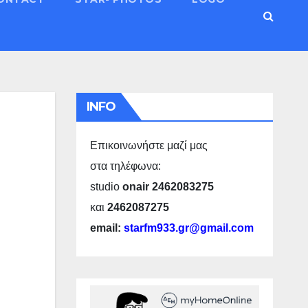
INFO
Επικοινωνήστε μαζί μας
στα τηλέφωνα:
studio
onair 2462083275
και
2462087275
email:
starfm933.gr@gmail.com