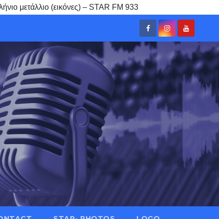
ήνιο μετάλλιο (εικόνες) – STAR FM 933
ONTACT
STAR- PHOTOS
LOGO