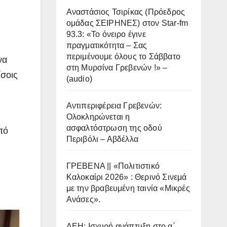
Αναστάσιος Τσιρίκας (Πρόεδρος
ομάδας ΣΕΙΡΗΝΕΣ) στον Star-fm
93.3: «Το όνειρο έγινε
πραγματικότητα – Σας
περιμένουμε όλους το Σάββατο
να
στη Μυρσίνα Γρεβενών !» –
ίσοις
(audio)
Αντιπεριφέρεια Γρεβενών:
Ολοκληρώνεται η
ασφαλτόστρωση της οδού
πό
Περιβόλι – Αβδέλλα
ΓΡΕΒΕΝΑ || «Πολιτιστικό
Καλοκαίρι 2026» : Θερινό Σινεμά
με την βραβευμένη ταινία «Μικρές
Ανάσες».
ΔΕΗ: Ισχυρή ανάπτυξη στο α΄