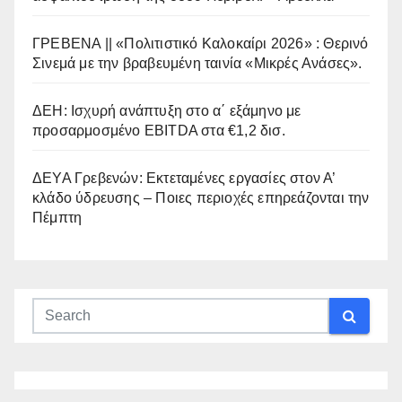
ΓΡΕΒΕΝΑ || «Πολιτιστικό Καλοκαίρι 2026» : Θερινό
Σινεμά με την βραβευμένη ταινία «Μικρές Ανάσες».
ΔΕΗ: Ισχυρή ανάπτυξη στο α΄ εξάμηνο με
προσαρμοσμένο EBITDA στα €1,2 δισ.
ΔΕΥΑ Γρεβενών: Εκτεταμένες εργασίες στον Α’
κλάδο ύδρευσης – Ποιες περιοχές επηρεάζονται την
Πέμπτη