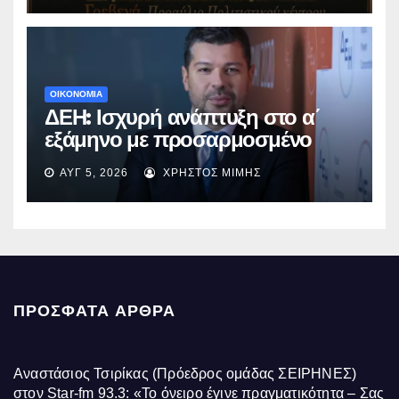
ΟΙΚΟΝΟΜΙΑ
ΔΕΗ: Ισχυρή ανάπτυξη στο α΄
εξάμηνο με προσαρμοσμένο
EBITDA στα €1,2 δισ.
ΑΥΓ 5, 2026
ΧΡΉΣΤΟΣ ΜΊΜΗΣ
ΠΡΌΣΦΑΤΑ ΆΡΘΡΑ
Αναστάσιος Τσιρίκας (Πρόεδρος ομάδας ΣΕΙΡΗΝΕΣ)
στον Star-fm 93.3: «Το όνειρο έγινε πραγματικότητα – Σας