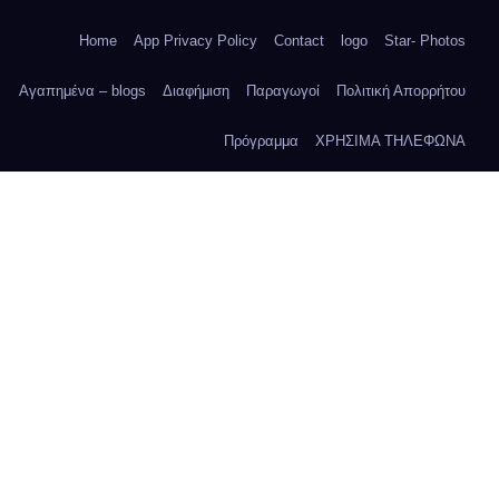
Home
App Privacy Policy
Contact
logo
Star- Photos
Αγαπημένα – blogs
Διαφήμιση
Παραγωγοί
Πολιτική Απορρήτου
Πρόγραμμα
ΧΡΗΣΙΜΑ ΤΗΛΕΦΩΝΑ