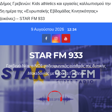
Δήμος Γρεβενών: Kids athletics και εργασίες καλλωπισμού την
5η ημέρα της «Ευρωπαϊκής Εβδομάδας Κινητικότητας»
(εικόνες) – STAR FM 933
Skip
9 Αυγούστου 2026
12:34
to
content
STAR FM 933
Γρεβενά-Νέα- ο ΝΟ1 ραδιοφωνικός σταθμός της δυτικής
Μακεδονίας με έδρα τα Γρεβενα