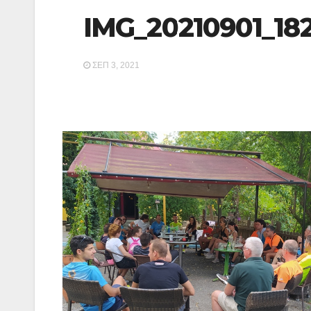
IMG_20210901_18
ΣΕΠ 3, 2021