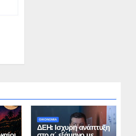
ΟΙΚΟΝΟΜΙΑ
ΔΕΗ: Ισχυρή ανάπτυξη
καίρι
στο α΄ εξάμηνο με