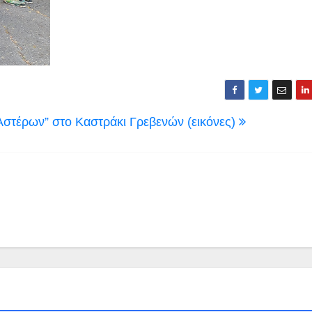
τέρων” στο Καστράκι Γρεβενών (εικόνες)