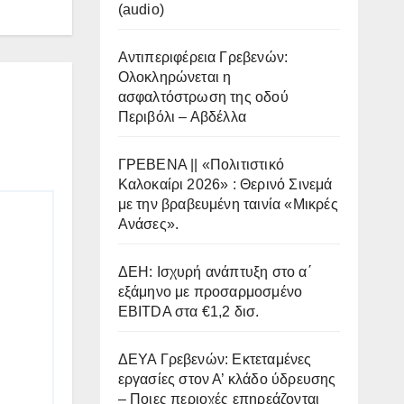
(audio)
Αντιπεριφέρεια Γρεβενών:
Ολοκληρώνεται η
ασφαλτόστρωση της οδού
Περιβόλι – Αβδέλλα
ΓΡΕΒΕΝΑ || «Πολιτιστικό
Καλοκαίρι 2026» : Θερινό Σινεμά
με την βραβευμένη ταινία «Μικρές
Ανάσες».
ΔΕΗ: Ισχυρή ανάπτυξη στο α΄
εξάμηνο με προσαρμοσμένο
EBITDA στα €1,2 δισ.
ΔΕΥΑ Γρεβενών: Εκτεταμένες
εργασίες στον Α’ κλάδο ύδρευσης
– Ποιες περιοχές επηρεάζονται