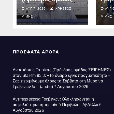
ΣΕΙΡΗΝΕΣ) στον Star-
Ολοκ
ΑΥΓ 7, 2026
ΧΡΉΣΤΟΣ
ΑΥΓ 6
fm 93.3: «Το όνειρο
ασφα
έγινε πραγματικότητα –
οδού
ΜΊΜΗΣ
ΜΊΜΗΣ
Σας περιμένουμε
Αβδέ
όλους το Σάββατο στη
Μυρσίνα Γρεβενών !» –
(audio)
ΠΡΌΣΦΑΤΑ ΆΡΘΡΑ
Αναστάσιος Τσιρίκας (Πρόεδρος ομάδας ΣΕΙΡΗΝΕΣ)
στον Star-fm 93.3: «Το όνειρο έγινε πραγματικότητα –
Σας περιμένουμε όλους το Σάββατο στη Μυρσίνα
Γρεβενών !» – (audio)
7 Αυγούστου 2026
Αντιπεριφέρεια Γρεβενών: Ολοκληρώνεται η
ασφαλτόστρωση της οδού Περιβόλι – Αβδέλλα
6
Αυγούστου 2026