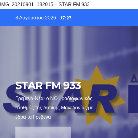
IMG_20210901_182015 – STAR FM 933
Skip
8 Αυγούστου 2026
17:27
to
content
STAR FM 933
Γρεβενά-Νέα- ο ΝΟ1 ραδιοφωνικός
σταθμός της δυτικής Μακεδονίας με
έδρα τα Γρεβενα