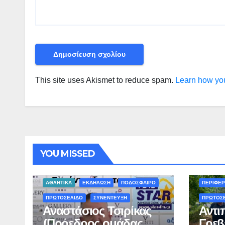
This site uses Akismet to reduce spam.
Learn how you
YOU MISSED
ΠΕΡΙΒΑΛΛ
ΑΘΛΗΤΙΚΑ
ΕΚΔΗΛΩΣΗ
ΠΟΔΟΣΦΑΙΡΟ
ΠΕΡΙΦΕΡ
ΠΡΩΤΟΣΕΛΙΔΟ
ΣΥΝΕΝΤΕΥΞΗ
ΠΡΩΤΟΣ
Αναστάσιος Τσιρίκας
Αντι
(Πρόεδρος ομάδας
Γρεβ