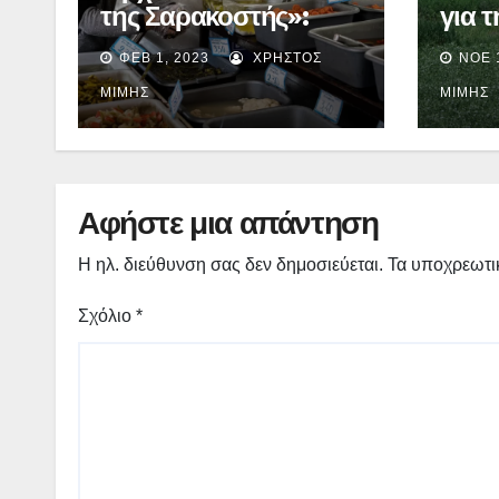
της Σαρακοστής»:
για 
Πότε θα ξεκινήσει, τι
60 ε
ΦΕΒ 1, 2023
ΧΡΉΣΤΟΣ
ΝΟΈ 
θα περιέχει – Τι θα
λιπά
γίνει με το «καλάθι του
οι δι
ΜΊΜΗΣ
ΜΊΜΗΣ
νοικοκυριού»
Αφήστε μια απάντηση
Η ηλ. διεύθυνση σας δεν δημοσιεύεται.
Τα υποχρεωτι
Σχόλιο
*