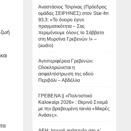
Αναστάσιος Τσιρίκας (Πρόεδρος
ομάδας ΣΕΙΡΗΝΕΣ) στον Star-fm
93.3: «Το όνειρο έγινε
πραγματικότητα – Σας
 ζωή
περιμένουμε όλους το Σάββατο
στη Μυρσίνα Γρεβενών !» –
(audio)
και
Αντιπεριφέρεια Γρεβενών:
Ολοκληρώνεται η
ασφαλτόστρωση της οδού
Περιβόλι – Αβδέλλα
ΓΡΕΒΕΝΑ || «Πολιτιστικό
Καλοκαίρι 2026» : Θερινό Σινεμά
με την βραβευμένη ταινία «Μικρές
Ανάσες».
ατα
ΔΕΗ: Ισχυρή ανάπτυξη στο α΄