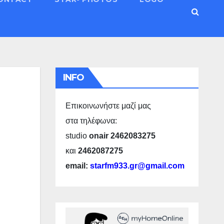
INFO
Επικοινωνήστε μαζί μας
στα τηλέφωνα:
studio
onair 2462083275
και
2462087275
email:
starfm933.gr@gmail.com