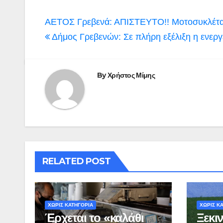
Πλοήγηση
ΑΕΤΟΣ Γρεβενά: ΑΠΙΣΤΕΥΤΟ!! Μοτοσυκλέτα “
άρθρων
Δήμος Γρεβενών: Σε πλήρη εξέλιξη η ενεργ
By
Χρήστος Μίμης
RELATED POST
ΧΩΡΊΣ ΚΑΤΗΓΟΡΊΑ
ΧΩΡΊΣ Κ
Έρχεται το «καλάθι
Ξεκιν