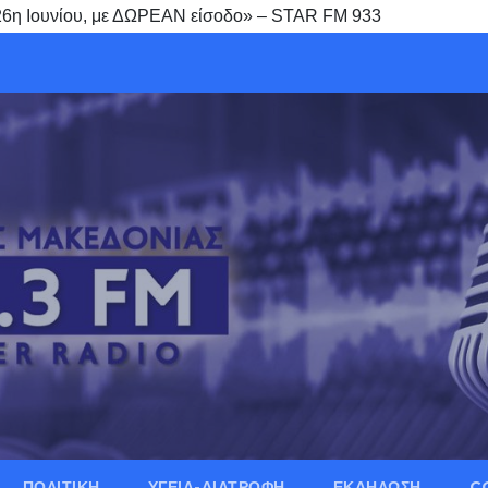
26η Ιουνίου, με ΔΩΡΕΑΝ είσοδο» – STAR FM 933
ΠΟΛΙΤΙΚΗ
ΥΓΕΙΑ-ΔΙΑΤΡΟΦΗ
ΕΚΔΗΛΩΣΗ
C