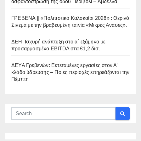
ασφαλτόστρωση της οδού Περιβόλι – Αβδέλλα
ΓΡΕΒΕΝΑ || «Πολιτιστικό Καλοκαίρι 2026» : Θερινό
Σινεμά με την βραβευμένη ταινία «Μικρές Ανάσες».
ΔΕΗ: Ισχυρή ανάπτυξη στο α΄ εξάμηνο με
προσαρμοσμένο EBITDA στα €1,2 δισ.
ΔΕΥΑ Γρεβενών: Εκτεταμένες εργασίες στον Α’
κλάδο ύδρευσης – Ποιες περιοχές επηρεάζονται την
Πέμπτη