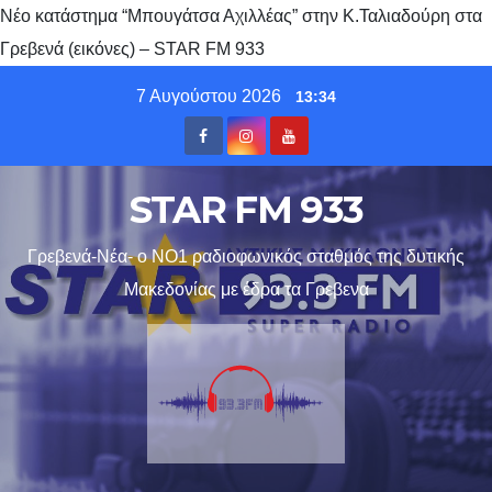
Νέο κατάστημα “Μπουγάτσα Αχιλλέας” στην Κ.Ταλιαδούρη στα
Γρεβενά (εικόνες) – STAR FM 933
Skip
7 Αυγούστου 2026
13:34
to
content
STAR FM 933
Γρεβενά-Νέα- ο ΝΟ1 ραδιοφωνικός σταθμός της δυτικής
Μακεδονίας με έδρα τα Γρεβενα