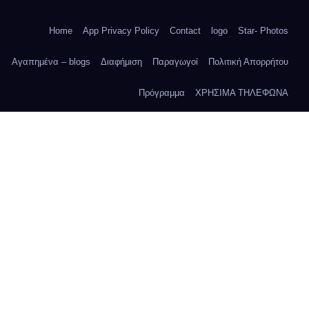
Home
App Privacy Policy
Contact
logo
Star- Photos
Αγαπημένα – blogs
Διαφήμιση
Παραγωγοί
Πολιτική Απορρήτου
Πρόγραμμα
ΧΡΗΣΙΜΑ ΤΗΛΕΦΩΝΑ