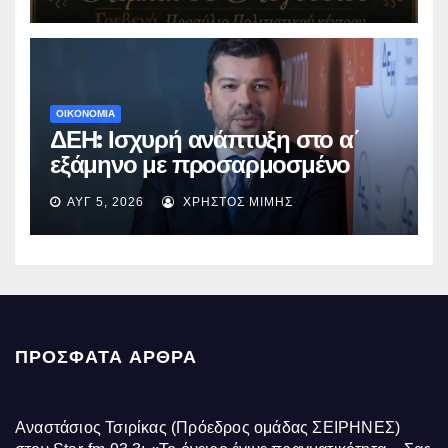
«Μικρές Ανάσες».
ΟΙΚΟΝΟΜΙΑ
ΔΕΗ: Ισχυρή ανάπτυξη στο α΄
εξάμηνο με προσαρμοσμένο
EBITDA στα €1,2 δισ.
ΑΥΓ 5, 2026
ΧΡΉΣΤΟΣ ΜΊΜΗΣ
ΠΡΌΣΦΑΤΑ ΆΡΘΡΑ
Αναστάσιος Τσιρίκας (Πρόεδρος ομάδας ΣΕΙΡΗΝΕΣ)