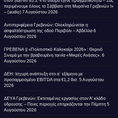
στον Star-fm 93.3: «Το όνειρο έγινε πραγματικότητα – Σας
περιμένουμε όλους το Σάββατο στη Μυρσίνα Γρεβενών !»
– (audio)
7 Αυγούστου 2026
Αντιπεριφέρεια Γρεβενών: Ολοκληρώνεται η
ασφαλτόστρωση της οδού Περιβόλι – Αβδέλλα
6
Αυγούστου 2026
ΓΡΕΒΕΝΑ || «Πολιτιστικό Καλοκαίρι 2026» : Θερινό
Σινεμά με την βραβευμένη ταινία «Μικρές Ανάσες».
6
Αυγούστου 2026
ΔΕΗ: Ισχυρή ανάπτυξη στο α΄ εξάμηνο με
προσαρμοσμένο EBITDA στα €1,2 δισ.
5 Αυγούστου
2026
ΔΕΥΑ Γρεβενών: Εκτεταμένες εργασίες στον Α’ κλάδο
ύδρευσης – Ποιες περιοχές επηρεάζονται την Πέμπτη
5
Αυγούστου 2026